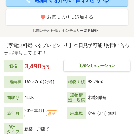
お気に入りに追加する
お問い合わせ先
センチュリー21P-EIGHT
【家電無料選べるプレゼント!!】本日見学可能!!お問い合わ
せお待ちしてます！
3,490
返済シミュレーション
価格
万円
土地面積
162.52m
(公簿)
建物面積
93.79m
2
2
建物構
間取り
4LDK
木造2階建
造・規模
2026年4月
築年月
駐車場
空有 (2台) 無料
新築
(-)
物件
新築一戸建て
タイプ