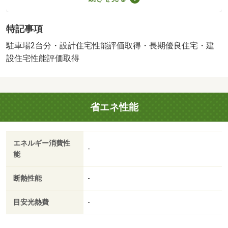
［物件コード］１６７８０１－５５４１、□自己資金０で
購入出来ます！□自営業、勤続短い方ご相談を！□今すぐ内
特記事項
覧大歓迎！□深夜問い合わせ受け付けます！ご契約者様へ
プレゼント！マットレス、エアコン、ＴＶ、食洗機、冷蔵
駐車場2台分・設計住宅性能評価取得・長期優良住宅・建
庫、洗濯機、掃除機の中からお選び頂けます。（景品法規
設住宅性能評価取得
約上限内商品）プレゼント情報見ましたとお伝え下さい♪
【設備・特記事項備考】全居室収納
建築確認：有/NO.第ＨＰＡ－２６－００４６６－１号
省エネ性能
国土法届出：不要
2
述べ床面積：93.79m
法令等制限：宅地造成工事規制区域、準防火地域、都市再
エネルギー消費性
生特別措置法、特定都市河川浸水被害対策法、八事地区
-
能
断熱性能
-
目安光熱費
-