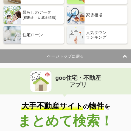
暮らしのデータ
家賃相場
(補助金・助成金情報)
人気タウン
住宅ローン
ランキング
ページトップに戻る
goo住宅・不動産
アプリ
大手不動産サイト
物件
の
を
まとめて検索！