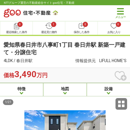
NTTグループ運営の不動産総合サイト goo住宅・不動産
0
1
0
0
最近検索した条件
最近見た物件
保存した条件
お気に入り
愛知県春日井市八事町1丁目 春日井駅 新築一戸建
て・分譲住宅
4LDK / 春日井駅
情報提供元
LIFULL HOME'S
3,490
価格
万円
特徴
地図
設備
1
/
21