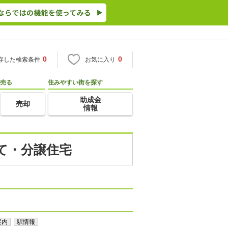
0
0
存した検索条件
お気に入り
売る
住みやすい街を探す
助成金
売却
情報
建て・分譲住宅
案内
駅情報