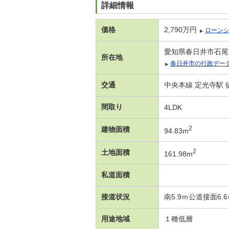
詳細情報
価格
2,790万円
ローン
愛知県春日井市石尾
所在地
春日井市の行政デー
交通
中央本線 定光寺駅 徒
間取り
4LDK
2
建物面積
94.83m
2
土地面積
161.98m
私道面積
接道状況
南5.9ｍ公道接面6.
用途地域
１種低層