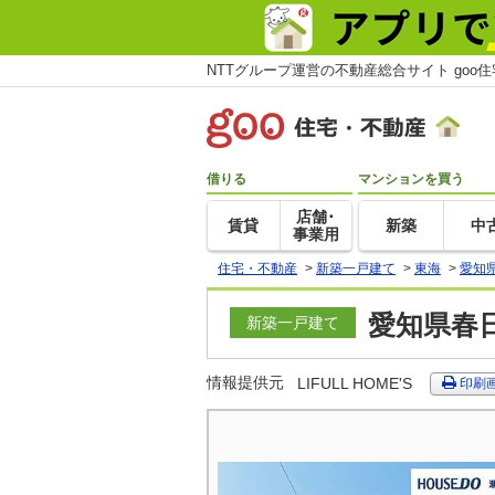
NTTグループ運営の不動産総合サイト goo
借りる
マンションを買う
店舗･
賃貸
新築
中
事業用
住宅・不動産
>
新築一戸建て
>
東海
>
愛知
愛知県春
新築一戸建て
情報提供元
LIFULL HOME'S
印刷