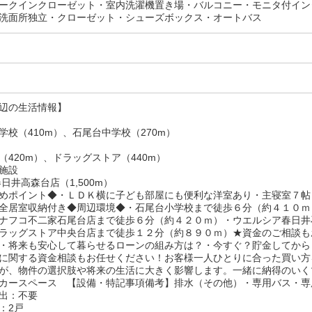
ークインクローゼット・室内洗濯機置き場・バルコニー・モニタ付イン
洗面所独立・クローゼット・シューズボックス・オートバス
辺の生活情報】
学校（410m）、石尾台中学校（270m）
（420m）、ドラッグストア（440m）
施設
日井高森台店（1,500m）
めポイント◆・ＬＤＫ横に子ども部屋にも便利な洋室あり・主寝室７帖
全居室収納付き◆周辺環境◆・石尾台小学校まで徒歩６分（約４１０ｍ
ナフコ不二家石尾台店まで徒歩６分（約４２０ｍ）・ウエルシア春日井
ラッグストア中央台店まで徒歩１２分（約８９０ｍ）★資金のご相談も
・将来も安心して暮らせるローンの組み方は？・今すぐ？貯金してから
に関する資金相談もお任せください！お客様一人ひとりに合った買い方
が、物件の選択肢や将来の生活に大きく影響します。一緒に納得のいく
カースペース 【設備・特記事項備考】排水（その他）・専用バス・専
出：不要
：2戸