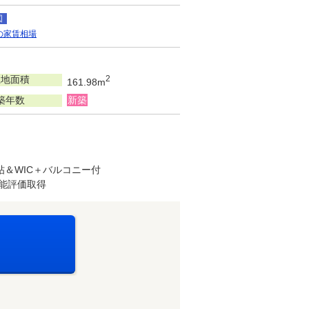
図
の家賃相場
土地面積
2
161.98m
築年数
新築
帖＆WIC＋バルコニー付
能評価取得