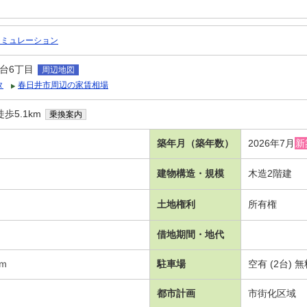
シミュレーション
台6丁目
周辺地図
タ
春日井市周辺の家賃相場
歩5.1km
乗換案内
築年月（築年数）
2026年7月
新
建物構造・規模
木造2階建
土地権利
所有権
借地期間・地代
6ｍ
駐車場
空有 (2台)
都市計画
市街化区域