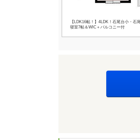
【LDK16帖！】4LDK！石尾台小・
寝室7帖＆WIC＋バルコニー付