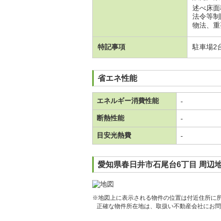
述べ床面積
法令等制
物法、重
特記事項
駐車場2
省エネ性能
エネルギー消費性能
-
断熱性能
-
目安光熱費
-
愛知県春日井市石尾台6丁目 周辺
※地図上に表示される物件の位置は付近住所に
正確な物件所在地は、取扱い不動産会社にお問