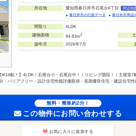
所在地
愛知県春日井市石尾台6丁目
周辺地
春日井市の行政データ
春日井市周辺
間取り
4LDK
建物面積
2
94.83m
築年月
2026年7月
LDK16帖！】4LDK！石尾台小・石尾台中！！リビング階段！！主寝室7
台分・バリアフリー・設計住宅性能評価取得・長期優良住宅・建設住宅性
無料・簡単約2分！
この物件にお問い合わせする
お気に入りに追加する