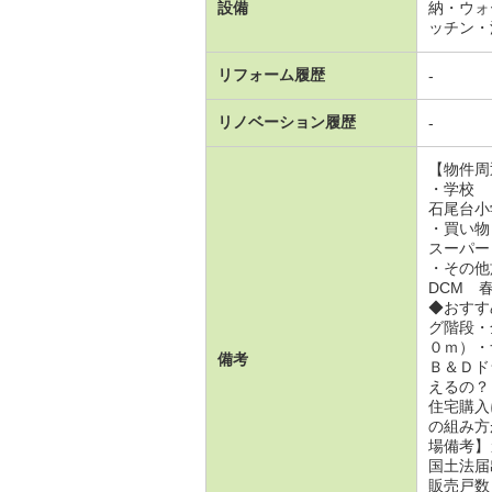
設備
納・ウォ
ッチン・
リフォーム履歴
-
リノベーション履歴
-
【物件周
・学校
石尾台小
・買い物
スーパー
・その他
DCM 春
◆おすす
グ階段・
０ｍ）・
備考
Ｂ＆Ｄド
えるの？
住宅購入
の組み方
場備考】
国土法届
販売戸数