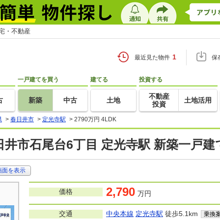
住宅・不動産
1
最近見た物件
保
一戸建てを買う
建てる
投資する
不動産
古
新築
中古
土地
土地活用
投資
県
>
春日井市
>
定光寺駅
>
2790万円 4LDK
日井市石尾台6丁目 定光寺駅 新築一戸
画面を表示
2,790
価格
万円
交通
中央本線
定光寺駅
徒歩5.1km
乗換