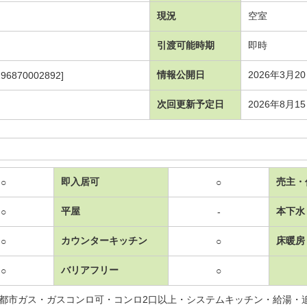
現況
空室
引渡可能時期
即時
情報公開日
2026年3月2
296870002892]
次回更新予定日
2026年8月1
即入居可
売主・
○
○
平屋
本下水
○
-
カウンターキッチン
床暖房
○
○
バリアフリー
○
○
都市ガス・ガスコンロ可・コンロ2口以上・システムキッチン・給湯・