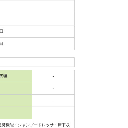
0日
5日
代理
-
-
-
追焚機能・シャンプードレッサ・床下収