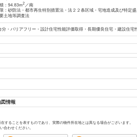
2
：94.83m
／南
限：砂防法・都市再生特別措置法・法２２条区域・宅地造成及び特定盛
要土地等調査法
台分・バリアフリー・設計住宅性能評価取得・長期優良住宅・建設住宅
地図情報
所在することを表すものであり、実際の物件所在地とは異なる場合がございます。
い合わせください。