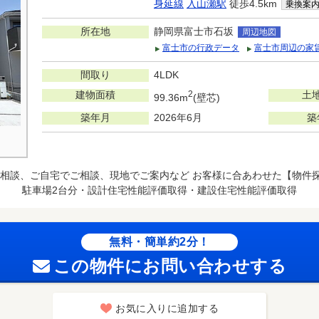
身延線
入山瀬駅
徒歩4.5km
乗換案
所在地
静岡県富士市石坂
周辺地図
富士市の行政データ
富士市周辺の家
間取り
4LDK
建物面積
2
土
99.36m
(壁芯)
築年月
2026年6月
築
相談、ご自宅でご相談、現地でご案内など お客様に合あわせた【物件
駐車場2台分・設計住宅性能評価取得・建設住宅性能評価取得
無料・簡単約2分！
この物件にお問い合わせする
お気に入りに追加する