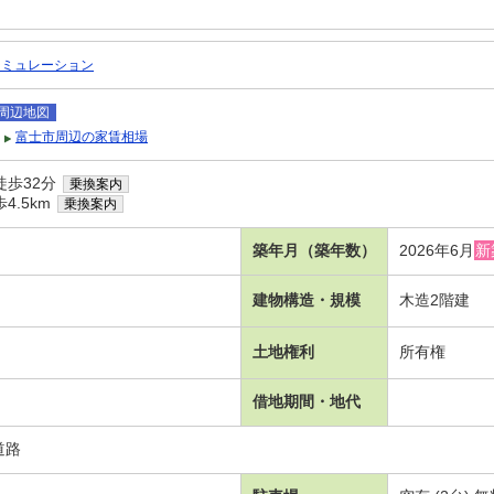
シミュレーション
周辺地図
富士市周辺の家賃相場
徒歩32分
乗換案内
4.5km
乗換案内
築年月（築年数）
2026年6月
新
建物構造・規模
木造2階建
土地権利
所有権
借地期間・地代
道路