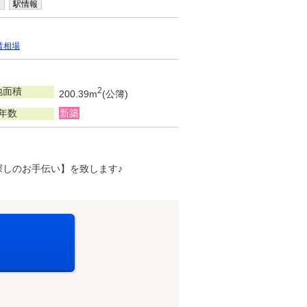
内
駅情報
賃相場
地面積
2
200.39m
(公簿)
年数
新築
探しのお手伝い】を致します♪