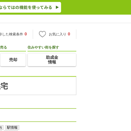
0
0
存した検索条件
お気に入り
売る
住みやすい街を探す
助成金
売却
情報
住宅
内
駅情報