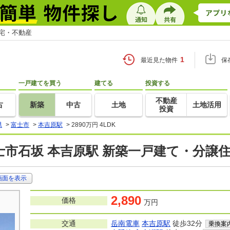
住宅・不動産
1
最近見た物件
保
一戸建てを買う
建てる
投資する
不動産
古
新築
中古
土地
土地活用
投資
県
>
富士市
>
本吉原駅
>
2890万円 4LDK
士市石坂 本吉原駅 新築一戸建て・分譲
画面を表示
2,890
価格
万円
交通
岳南電車
本吉原駅
徒歩32分
乗換案