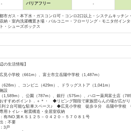
バリアフリー
-
-
都市ガス・本下水・ガスコンロ可・コンロ2口以上・システムキッチン
収納・室内洗濯機置き場・バルコニー・フローリング・モニタ付インタ
ト・シューズボックス
辺の生活情報】
広見小学校（661m）、富士市立岳陽中学校（1,487m）
（628m）、コンビニ（429m）、ドラッグストア（1,041m）
施設
（1,589m）、公園（787m）、銀行（575m）、ハロー薬局富士店（78
おすすめポイント．＋＊・ ◆リビング階段で家族団らんの場が広がり
並列２台可能な駐車スペース♪ ◆広見小学校 徒歩９分 岳陽中学校
専用トイレ・耐震構造・全居室収納
：有/NO.第ＫＳ１２５－０４２０－５７０８１号
出：不要
：3戸