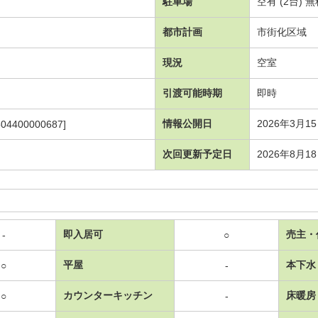
駐車場
空有 (2台) 
都市計画
市街化区域
現況
空室
引渡可能時期
即時
情報公開日
2026年3月1
504400000687]
次回更新予定日
2026年8月1
即入居可
売主・
-
○
平屋
本下水
○
-
カウンターキッチン
床暖房
○
-