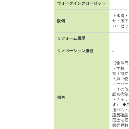
ウォークインクローゼット
上水道・
設備
サ・床下
ローゼッ
リフォーム履歴
-
リノベーション履歴
-
【物件周
・学校
富士市立
・買い物
スーパー
・その他
総合病院
備考
・＊＋．
す♪ ◆
用バス・
建築確認
国土法届
販売戸数