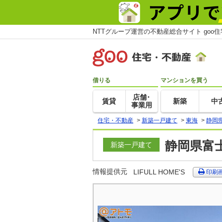
NTTグループ運営の不動産総合サイト goo
借りる
マンションを買う
店舗･
賃貸
新築
中
事業用
住宅・不動産
>
新築一戸建て
>
東海
>
静岡
静岡県富
新築一戸建て
情報提供元
LIFULL HOME'S
印刷