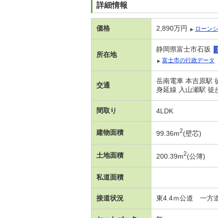
詳細情報
価格
2,890万円
ローン
静岡県富士市石坂
所在地
富士市の行政データ
岳南電車 本吉原駅 
交通
身延線 入山瀬駅 徒歩
間取り
4LDK
2
建物面積
99.36m
(壁芯)
2
土地面積
200.39m
(公簿)
私道面積
接道状況
東4.4ｍ公道 一方