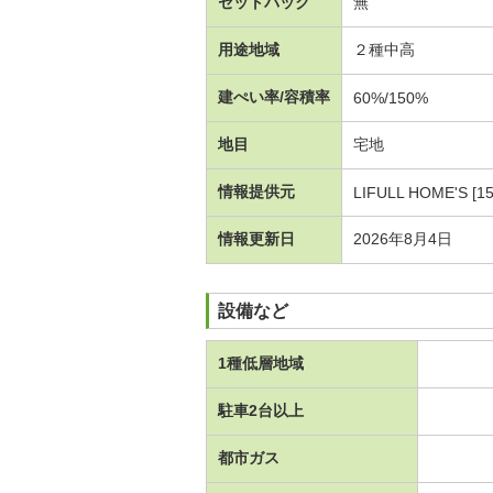
セットバック
無
用途地域
２種中高
建ぺい率/容積率
60%/150%
地目
宅地
情報提供元
LIFULL HOME'S [1
情報更新日
2026年8月4日
設備など
1種低層地域
駐車2台以上
都市ガス