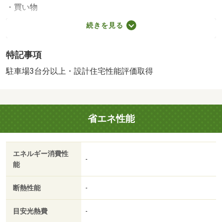
・買い物
スーパー（1,070m）、コンビニ（350m）、ドラッグスト
続きを見る
ア（1,020m）
・その他施設
特記事項
公園（760m）、常葉大学附属たちばな幼稚園（590m）
◎４ＬＤＫ＋サービスルーム◎車３台駐車可能◎広々とし
駐車場3台分以上・設計住宅性能評価取得
たバルコニー 【設備・特記事項備考】専用バス・専用ト
イレ・全居室収納
国土法届出：不要
省エネ性能
2
述べ床面積：98.53m
法令等制限：高度地区・景観法・宅地造成工事規制区域・
法２２条区域・特定都市河川浸水被害対策法
エネルギー消費性
-
能
断熱性能
-
目安光熱費
-