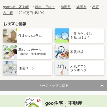
goo住宅・不動産
新築一戸建て
静岡県
静岡市
葵区
古庄駅
2940万円 4SLDK
お役立ち情報
「住みたい駅」
住まいのコラム
を見つけよう
暮らしのデータ
家賃相場
(補助金・助成金情報)
人気タウン
住宅ローン
ランキング
ページトップに戻る
goo住宅・不動産