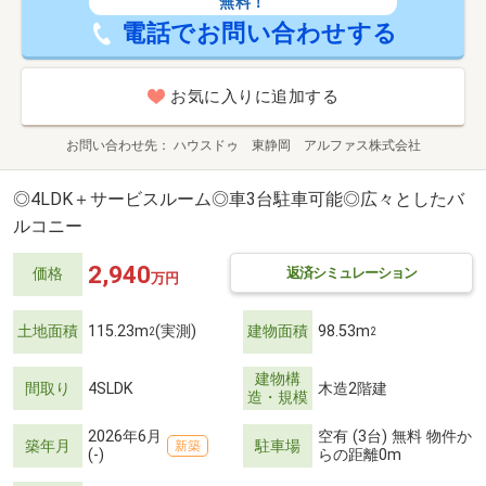
無料！
電話でお問い合わせする
お気に入りに追加する
お問い合わせ先
ハウスドゥ 東静岡 アルファス株式会社
◎4LDK＋サービスルーム◎車3台駐車可能◎広々としたバ
ルコニー
2,940
返済シミュレーション
価格
万円
土地面積
115.23m
(実測)
建物面積
98.53m
2
2
建物構
間取り
4SLDK
木造2階建
造・規模
2026年6月
空有 (3台) 無料 物件か
築年月
駐車場
新築
(-)
らの距離0m