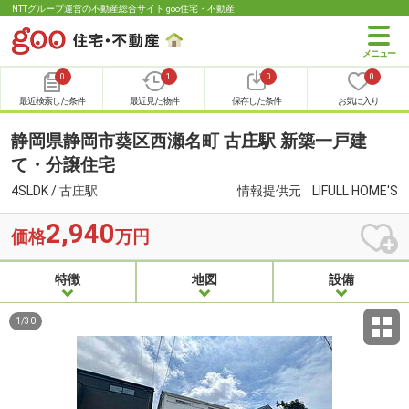
NTTグループ運営の不動産総合サイト goo住宅・不動産
0
1
0
0
最近検索した条件
最近見た物件
保存した条件
お気に入り
静岡県静岡市葵区西瀬名町 古庄駅 新築一戸建
て・分譲住宅
4SLDK / 古庄駅
情報提供元
LIFULL HOME'S
2,940
価格
万円
特徴
地図
設備
1
/
30