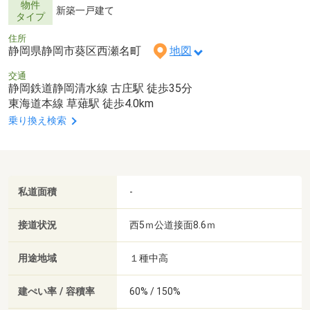
物件
新築一戸建て
タイプ
住所
静岡県静岡市葵区西瀬名町
地図
交通
静岡鉄道静岡清水線 古庄駅 徒歩35分
東海道本線 草薙駅 徒歩4.0km
乗り換え検索
私道面積
-
接道状況
西5ｍ公道接面8.6ｍ
用途地域
１種中高
建ぺい率 / 容積率
60% / 150%