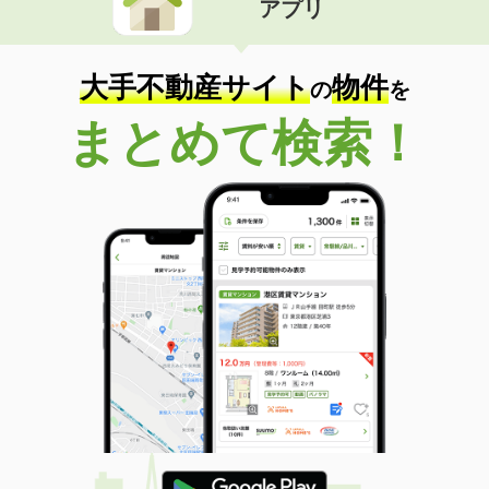
アプリ
大手不動産サイト
物件
の
を
まとめて検索！