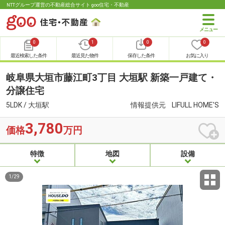
NTTグループ運営の不動産総合サイト goo住宅・不動産
0
1
0
0
最近検索した条件
最近見た物件
保存した条件
お気に入り
岐阜県大垣市藤江町3丁目 大垣駅 新築一戸建て・
分譲住宅
5LDK / 大垣駅
情報提供元
LIFULL HOME'S
3,780
価格
万円
特徴
地図
設備
1
/
29