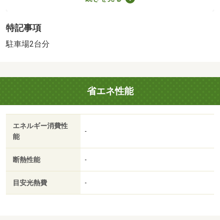
・買い物
コンビニ（490m）、ドラッグストア（530m）
特記事項
・その他施設
大垣幼稚園（490m）
駐車場2台分
※給排水負担金：６６万円要 【設備・特記事項備考】専
用バス・専用トイレ・全居室収納
国土法届出：不要
省エネ性能
2
述べ床面積：124.22m
エネルギー消費性
-
能
断熱性能
-
目安光熱費
-