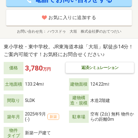
お気に入りに追加する
お問い合わせ先
ハウスドゥ 大垣 株式会社夢のおてつだい
東小学校・東中学校。JR東海道本線「大垣」駅徒歩14分！
ご案内可能です！お気軽にお問合せください♪
3,780
返済シミュレーション
価格
万円
土地面積
133.24m
建物面積
124.22m
2
2
建物構
間取り
5LDK
木造2階建
造・規模
2025年9月
空有 (2台) 無料 物件か
築年月
駐車場
新築
(-)
らの距離0m
物件
新築一戸建て
タイプ