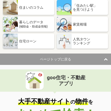
「住みたい駅」
住まいのコラム
を見つけよう
暮らしのデータ
家賃相場
(補助金・助成金情報)
人気タウン
住宅ローン
ランキング
ページトップに戻る
goo住宅・不動産
アプリ
大手不動産サイト
物件
の
を