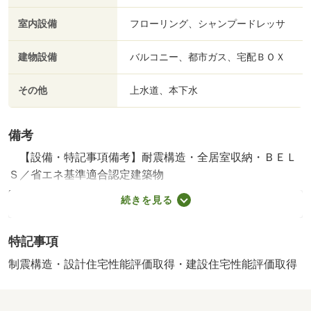
室内設備
フローリング、シャンプードレッサ
建物設備
バルコニー、都市ガス、宅配ＢＯＸ
その他
上水道、本下水
備考
【設備・特記事項備考】耐震構造・全居室収納・ＢＥＬ
Ｓ／省エネ基準適合認定建築物
建築確認：有/NO.第Ｒ０７ＳＨＣ１２２６５３号
続きを見る
国土法届出：不要
販売戸数：1戸／南
特記事項
制震構造・設計住宅性能評価取得・建設住宅性能評価取得