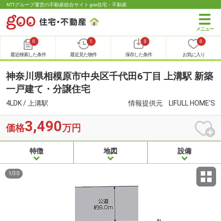
NTTグループ運営の不動産総合サイト goo住宅・不動産
0
1
0
0
最近検索した条件
最近見た物件
保存した条件
お気に入り
神奈川県相模原市中央区千代田6丁目 上溝駅 新築
一戸建て・分譲住宅
4LDK / 上溝駅
情報提供元
LIFULL HOME'S
3,490
価格
万円
特徴
地図
設備
1
/
30