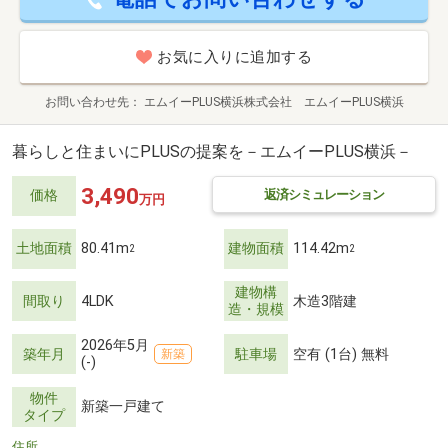
お気に入りに追加する
お問い合わせ先
エムイーPLUS横浜株式会社 エムイーPLUS横浜
暮らしと住まいにPLUSの提案を－エムイーPLUS横浜－
3,490
返済シミュレーション
価格
万円
土地面積
80.41m
建物面積
114.42m
2
2
建物構
間取り
4LDK
木造3階建
造・規模
2026年5月
築年月
駐車場
空有 (1台) 無料
新築
(-)
物件
新築一戸建て
タイプ
住所