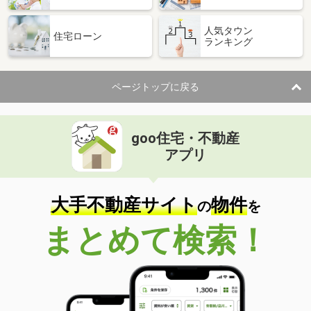
人気タウン
住宅ローン
ランキング
ページトップに戻る
goo住宅・不動産
アプリ
大手不動産サイト
物件
の
を
まとめて検索！