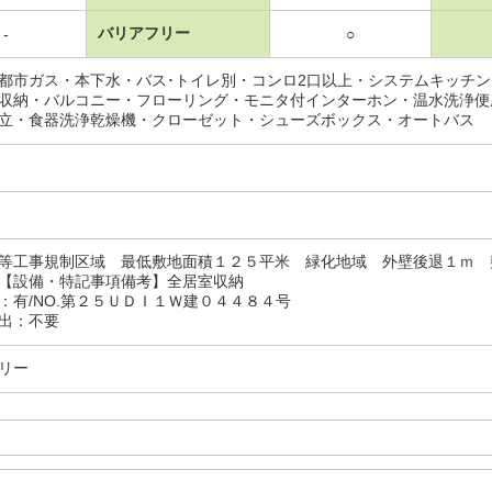
バリアフリー
-
○
都市ガス・本下水・バス･トイレ別・コンロ2口以上・システムキッチ
収納・バルコニー・フローリング・モニタ付インターホン・温水洗浄便
立・食器洗浄乾燥機・クローゼット・シューズボックス・オートバス
等工事規制区域 最低敷地面積１２５平米 緑化地域 外壁後退１ｍ 
【設備・特記事項備考】全居室収納
：有/NO.第２５ＵＤＩ１Ｗ建０４４８４号
出：不要
リー