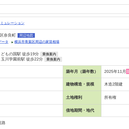
シミュレーション
区奈良町
周辺地図
データ
横浜市青葉区周辺の家賃相場
どもの国駅 徒歩19分
乗換案内
玉川学園前駅 徒歩22分
乗換案内
築年月（築年数）
2025年11月
建物構造・規模
木造2階建
土地権利
所有権
借地期間・地代
道路