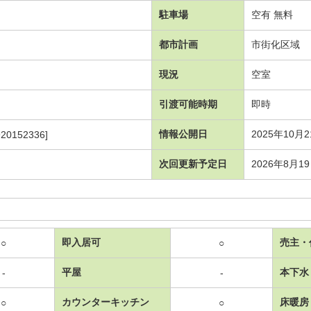
駐車場
空有 無料
都市計画
市街化区域
現況
空室
引渡可能時期
即時
情報公開日
2025年10月
920152336]
次回更新予定日
2026年8月1
即入居可
売主・
○
○
平屋
本下水
-
-
カウンターキッチン
床暖房
○
○