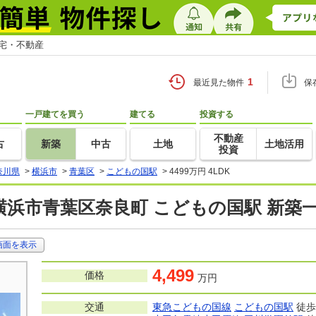
住宅・不動産
1
最近見た物件
保
一戸建てを買う
建てる
投資する
不動産
古
新築
中古
土地
土地活用
投資
奈川県
>
横浜市
>
青葉区
>
こどもの国駅
>
4499万円 4LDK
横浜市青葉区奈良町 こどもの国駅 新築
画面を表示
4,499
価格
万円
交通
東急こどもの国線
こどもの国駅
徒歩