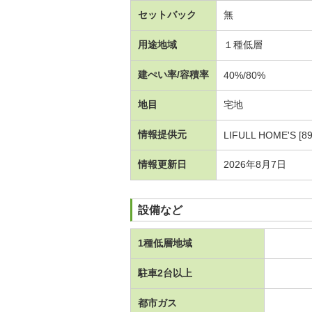
セットバック
無
用途地域
１種低層
建ぺい率/容積率
40%/80%
地目
宅地
情報提供元
LIFULL HOME'S [8
情報更新日
2026年8月7日
設備など
1種低層地域
駐車2台以上
都市ガス