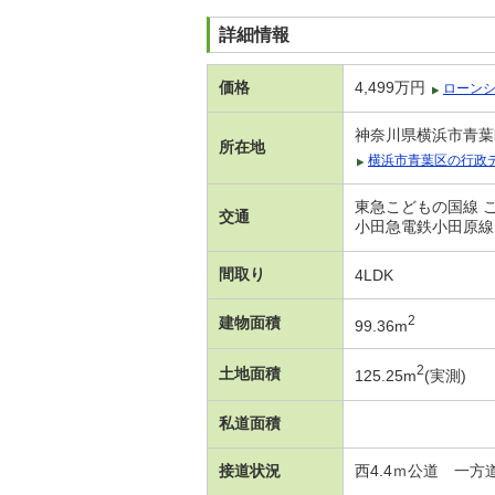
詳細情報
価格
4,499万円
ローン
神奈川県横浜市青葉
所在地
横浜市青葉区の行政
東急こどもの国線 こ
交通
小田急電鉄小田原線 
間取り
4LDK
2
建物面積
99.36m
2
土地面積
125.25m
(実測)
私道面積
接道状況
西4.4ｍ公道 一方