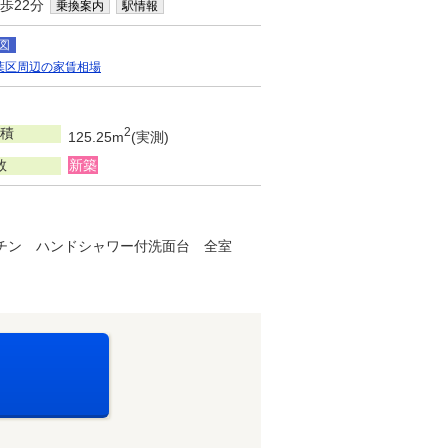
歩22分
乗換案内
駅情報
図
葉区周辺の家賃相場
積
2
125.25m
(実測)
数
新築
ッチン ハンドシャワー付洗面台 全室