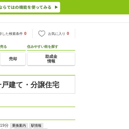
0
0
存した検索条件
お気に入り
売る
住みやすい街を探す
助成金
売却
情報
一戸建て・分譲住宅
19分
乗換案内
駅情報