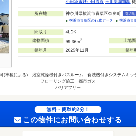
小田急電鉄小田原線
玉川学園前駅
徒
所在地
神奈川県横浜市青葉区奈良町
周辺地
横浜市青葉区の行政データ
横浜市青
間取り
4LDK
建物面積
2
土地面
99.36m
築年月
2025年11月
築年
台可(車種による) 浴室乾燥機付きバスルーム 食洗機付きシステムキ
フローリング施工 都市ガス
バリアフリー
無料・簡単約2分！
この物件にお問い合わせする