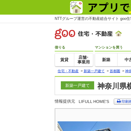
NTTグループ運営の不動産総合サイト goo
借りる
マンションを買う
店舗･
賃貸
新築
中
事業用
住宅・不動産
>
新築一戸建て
>
首都圏
>
神
神奈川県
新築一戸建て
情報提供元
LIFULL HOME'S
印刷