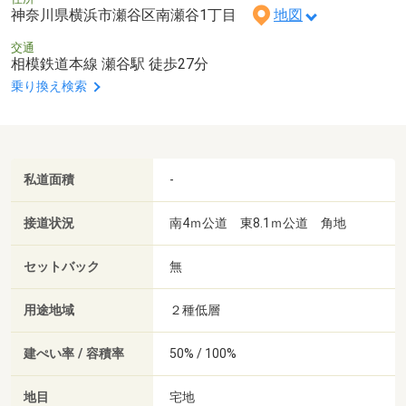
神奈川県横浜市瀬谷区南瀬谷1丁目
地図
交通
相模鉄道本線 瀬谷駅 徒歩27分
乗り換え検索
私道面積
-
接道状況
南4ｍ公道 東8.1ｍ公道 角地
セットバック
無
用途地域
２種低層
建ぺい率 / 容積率
50% / 100%
地目
宅地