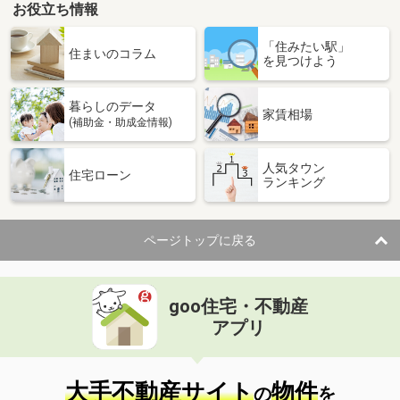
お役立ち情報
「住みたい駅」
住まいのコラム
を見つけよう
暮らしのデータ
家賃相場
(補助金・助成金情報)
人気タウン
住宅ローン
ランキング
ページトップに戻る
goo住宅・不動産
アプリ
大手不動産サイト
物件
の
を