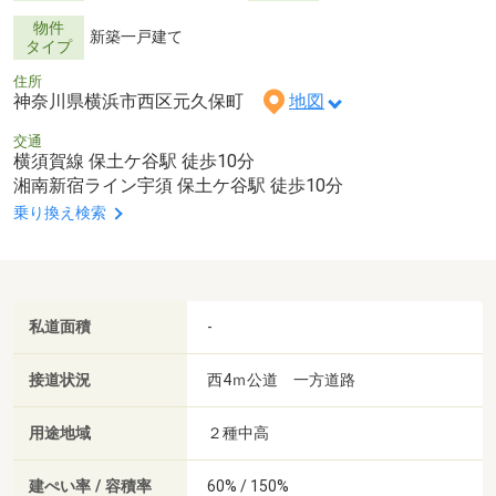
物件
新築一戸建て
タイプ
住所
神奈川県横浜市西区元久保町
地図
交通
横須賀線 保土ケ谷駅 徒歩10分
湘南新宿ライン宇須 保土ケ谷駅 徒歩10分
乗り換え検索
私道面積
-
接道状況
西4ｍ公道 一方道路
用途地域
２種中高
建ぺい率 / 容積率
60% / 150%