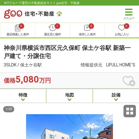
NTTグループ運営の不動産総合サイト goo住宅・不動産
0
1
0
0
最近検索した条件
最近見た物件
保存した条件
お気に入り
神奈川県横浜市西区元久保町 保土ケ谷駅 新築一
戸建て・分譲住宅
3SLDK / 保土ケ谷駅
情報提供元
LIFULL HOME'S
5,080
価格
万円
特徴
地図
設備
1
/
29