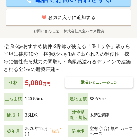
お気に入りに追加する
お問い合わせ先
株式会社東宝ハウス横浜
-営業6課おすすめ物件-2路線が使える「保土ヶ谷」駅から
平坦に徒歩10分。横浜駅へも1駅で出られるの利便性・棟
毎に個性光る魅力の間取り～高級感溢れるデザインで建築
される全3棟の新築戸建～
5,080
返済シミュレーション
価格
万円
土地面積
140.55m
建物面積
88.67m
2
2
建物構
間取り
3SLDK
木造2階建
造・規模
2026年12月
空有 (1台) 無料 カース
築年月
駐車場
新築
(-)
ペース