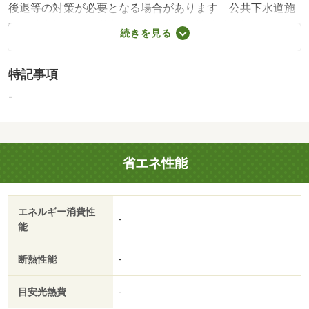
後退等の対策が必要となる場合があります 公共下水道施
設の地上権あり 洋室２部屋は建築基準法納戸扱いになり
続きを見る
ます（１号棟・２号棟） 【駐車場備考】カースペー
ス 【設備・特記事項備考】専用バス・専用トイレ・全居
特記事項
室収納
建築確認：有/NO.第２４ＵＤＩ１Ｋ建０１７００－２号
-
国土法届出：不要
2
述べ床面積：88.67m
法令等制限：景観法：有 宅地造成工事規制区域：有 高
省エネ性能
度地区：有 準防火地域：有 日影制限：有 その他制限
事項：緑化地域
エネルギー消費性
-
能
断熱性能
-
目安光熱費
-