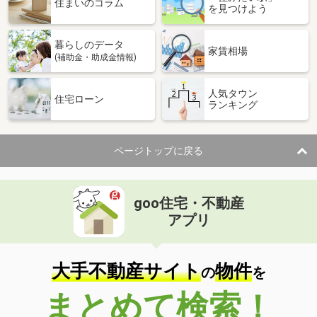
住まいのコラム
を見つけよう
暮らしのデータ
家賃相場
(補助金・助成金情報)
人気タウン
住宅ローン
ランキング
ページトップに戻る
goo住宅・不動産
アプリ
大手不動産サイト
物件
の
を
まとめて検索！