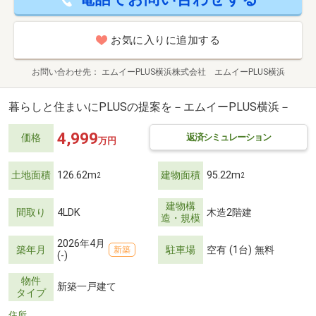
お気に入りに追加する
お問い合わせ先
エムイーPLUS横浜株式会社 エムイーPLUS横浜
暮らしと住まいにPLUSの提案を－エムイーPLUS横浜－
4,999
返済シミュレーション
価格
万円
土地面積
126.62m
建物面積
95.22m
2
2
建物構
間取り
4LDK
木造2階建
造・規模
2026年4月
築年月
駐車場
空有 (1台) 無料
新築
(-)
物件
新築一戸建て
タイプ
住所