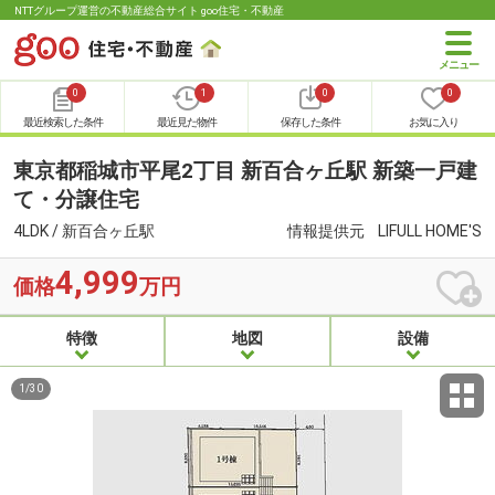
NTTグループ運営の不動産総合サイト goo住宅・不動産
0
1
0
0
最近検索した条件
最近見た物件
保存した条件
お気に入り
東京都稲城市平尾2丁目 新百合ヶ丘駅 新築一戸建
て・分譲住宅
4LDK / 新百合ヶ丘駅
情報提供元
LIFULL HOME'S
4,999
価格
万円
特徴
地図
設備
1
/
30