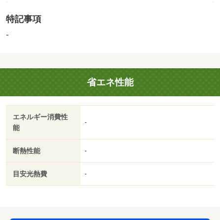
販売戸数：1戸
特記事項
法令等制限：第一種高度地区 道路斜線制限有 北側斜線
制限 日影規制３－２ｈ１．５メートル 高さ１０メート
-
ル以下
省エネ性能
エネルギー消費性
-
能
断熱性能
-
目安光熱費
-