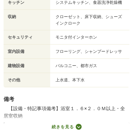
キッチン
システムキッチン、食器洗浄乾燥機
収納
クローゼット、床下収納、シューズ
インクローク
セキュリティ
モニタ付インターホン
室内設備
フローリング、シャンプードレッサ
建物設備
バルコニー、都市ガス
その他
上水道、本下水
備考
【設備・特記事項備考】浴室１．６×２．０Ｍ以上・全
居室収納
建築確認：有/NO.第２５ＵＤＩ１Ｗ建０９０９２号
続きを見る
国土法届出：不要