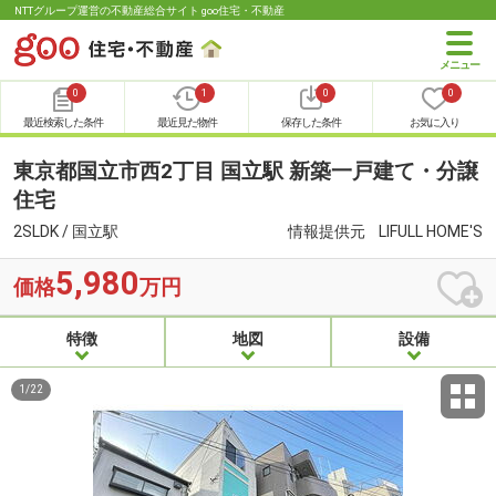
NTTグループ運営の不動産総合サイト goo住宅・不動産
0
1
0
0
最近検索した条件
最近見た物件
保存した条件
お気に入り
東京都国立市西2丁目 国立駅 新築一戸建て・分譲
住宅
2SLDK / 国立駅
情報提供元
LIFULL HOME'S
5,980
価格
万円
特徴
地図
設備
1
/
22