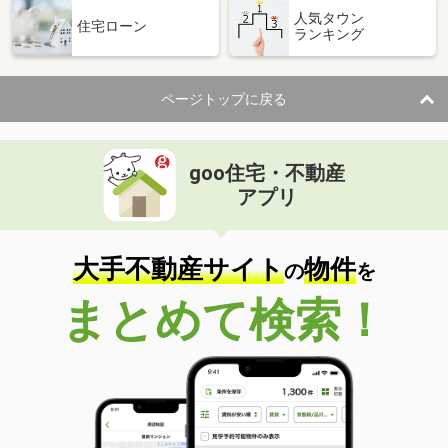
人気タウン
住宅ローン
ランキング
ページトップに戻る
goo住宅・不動産
アプリ
大手不動産サイト
物件
の
を
まとめて検索！