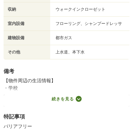
収納
ウォークインクローゼット
室内設備
フローリング、シャンプードレッサ
建物設備
都市ガス
その他
上水道、本下水
備考
【物件周辺の生活情報】
・学校
第二小学校（300m）、第二中学校（1,000m）
続きを見る
建物面積に駐輪場部分５．９７ｍ２含む／販売価格には、
家具・調度品は含まれません。
特記事項
国土法届出：不要
2
述べ床面積：91.49m
バリアフリー