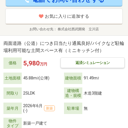
お気に入りに追加する
お問い合わせ先
株式会社西武開発 立川店
両面道路（公道）につき日当たり通風良好/バイクなど駐輪
場利用可能な土間スペース有（ミニキッチン付）
5,980
返済シミュレーション
価格
万円
土地面積
45.88m
(公簿)
建物面積
91.49m
2
2
建物構
間取り
2SLDK
木造3階建
造・規模
2026年6月
築年月
駐車場
無
新築
(-)
物件
新築一戸建て
タイプ