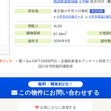
西武鉄道新宿線
小平駅
徒歩15分
乗
所在地
東京都小平市小川東町
周辺地図
小平市の行政データ
小平市周辺の家
間取り
4LDK
建物面積
2
土地面
87.48m
築年月
2026年9月
築年数
ポイント
＜選べるe-GIFT15000円分＞店舗初来場＆アンケート回答
設計住宅性能評価取得
無料・簡単約2分！
この物件にお問い合わせする
お気に入りに追加する