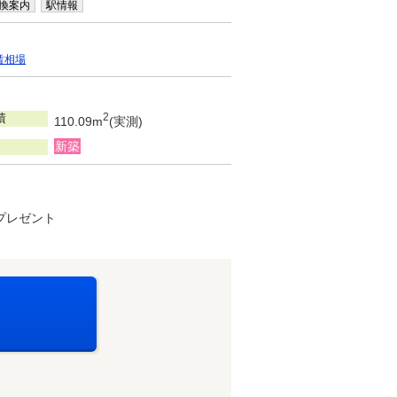
換案内
駅情報
賃相場
積
2
110.09m
(実測)
新築
でプレゼント