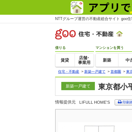
NTTグループ運営の不動産総合サイト goo
借りる
マンションを買う
店舗･
賃貸
新築
中
事業用
住宅・不動産
>
新築一戸建て
>
首都圏
>
東
東京都小
新築一戸建て
情報提供元
LIFULL HOME'S
印刷