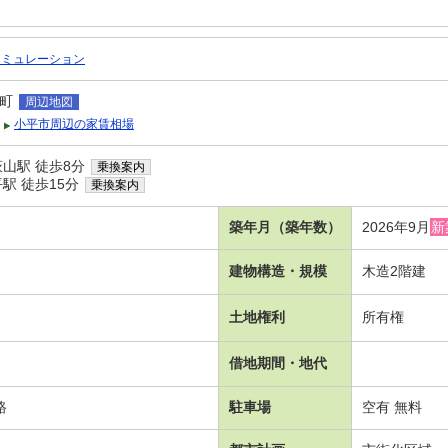
シミュレーション
町
周辺地図
小平市周辺の家賃相場
山駅 徒歩8分
乗換案内
駅 徒歩15分
乗換案内
築年月（築年数）
2026年9月
新
建物構造・規模
木造2階建
土地権利
所有権
借地期間・地代
路
駐車場
空有 無料