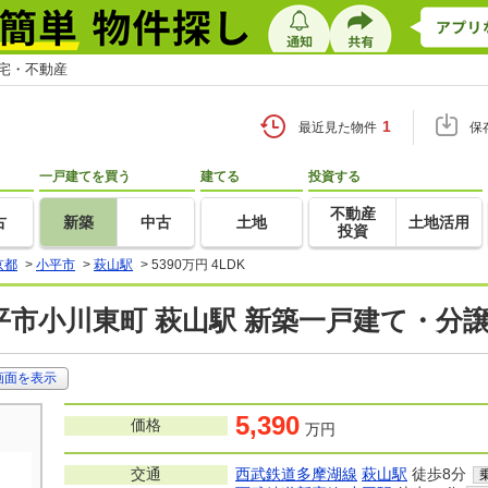
住宅・不動産
1
最近見た物件
保
一戸建てを買う
建てる
投資する
不動産
古
新築
中古
土地
土地活用
投資
京都
>
小平市
>
萩山駅
>
5390万円 4LDK
平市小川東町 萩山駅 新築一戸建て・分
画面を表示
5,390
価格
万円
交通
西武鉄道多摩湖線
萩山駅
徒歩8分