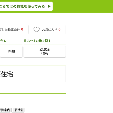
0
0
存した検索条件
お気に入り
売る
住みやすい街を探す
助成金
売却
情報
譲住宅
乗換案内
駅情報