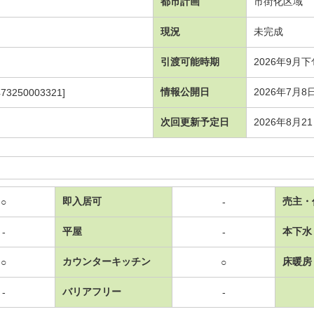
都市計画
市街化区域
現況
未完成
引渡可能時期
2026年9月下
情報公開日
2026年7月8
473250003321]
次回更新予定日
2026年8月2
即入居可
売主・
○
-
平屋
本下水
-
-
カウンターキッチン
床暖房
○
○
バリアフリー
-
-