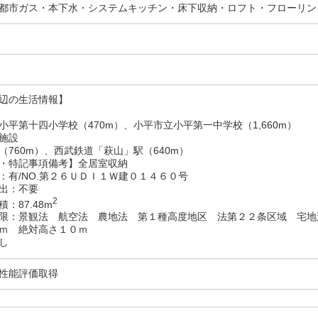
都市ガス・本下水・システムキッチン・床下収納・ロフト・フローリン
辺の生活情報】
小平第十四小学校（470m）、小平市立小平第一中学校（1,660m）
施設
（760m）、西武鉄道「萩山」駅（640m）
・特記事項備考】全居室収納
：有/NO.第２６ＵＤＩ１Ｗ建０１４６０号
出：不要
2
：87.48m
限：景観法 航空法 農地法 第１種高度地区 法第２２条区域 宅地
ｍ 絶対高さ１０ｍ
し
性能評価取得