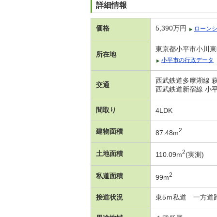
詳細情報
価格
5,390万円
ローン
東京都小平市小川東
所在地
小平市の行政データ
西武鉄道多摩湖線 萩
交通
西武鉄道新宿線 小平
間取り
4LDK
2
建物面積
87.48m
2
土地面積
110.09m
(実測)
2
私道面積
99m
接道状況
東5ｍ私道 一方道