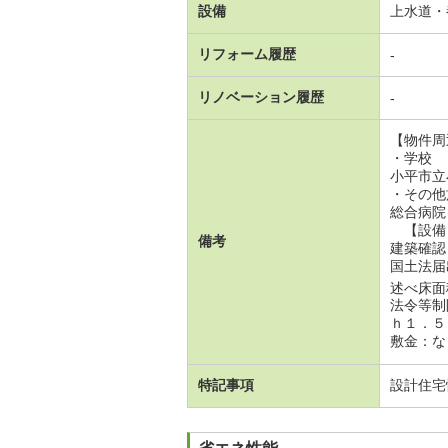
設備
上水道・
リフォーム履歴
-
リノベーション履歴
-
【物件周
・学校
小平市立
・その他
総合病院
【設備
備考
建築確認
国土法届
述べ床面積
法令等制
ｈ１．５
敷金：な
特記事項
設計住宅