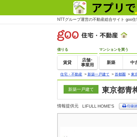
NTTグループ運営の不動産総合サイト goo
借りる
マンションを買う
店舗･
賃貸
新築
中
事業用
住宅・不動産
>
新築一戸建て
>
首都圏
>
東
東京都青
新築一戸建て
情報提供元
LIFULL HOME'S
印刷