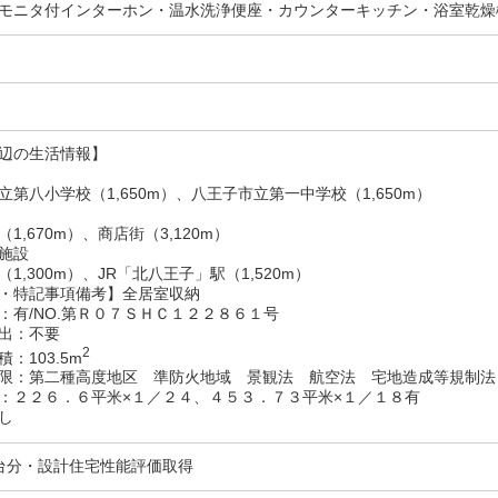
モニタ付インターホン・温水洗浄便座・カウンターキッチン・浴室乾燥
辺の生活情報】
立第八小学校（1,650m）、八王子市立第一中学校（1,650m）
1,670m）、商店街（3,120m）
施設
1,300m）、JR「北八王子」駅（1,520m）
・特記事項備考】全居室収納
：有/NO.第Ｒ０７ＳＨＣ１２２８６１号
出：不要
2
：103.5m
限：第二種高度地区 準防火地域 景観法 航空法 宅地造成等規制
：２２６．６平米×１／２４、４５３．７３平米×１／１８有
し
台分・設計住宅性能評価取得