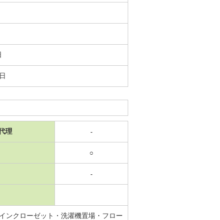
日
1日
代理
-
○
-
インクローゼット・洗濯機置場・フロー