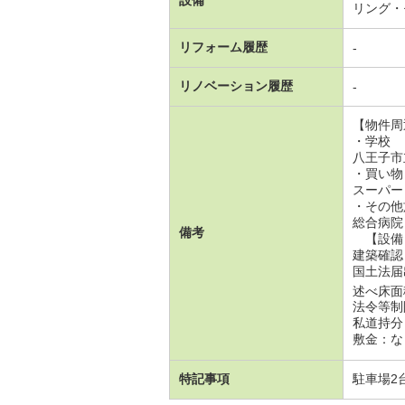
リング・
リフォーム履歴
-
リノベーション履歴
-
【物件周
・学校
八王子市
・買い物
スーパー（
・その他
総合病院（
備考
【設備
建築確認
国土法届
述べ床面積
法令等制
私道持分
敷金：な
特記事項
駐車場2