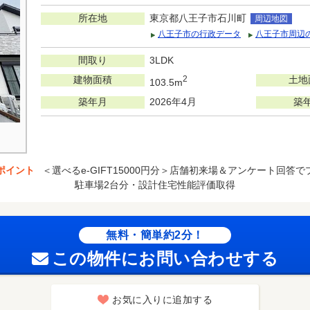
所在地
東京都八王子市石川町
周辺地図
八王子市の行政データ
八王子市周辺
間取り
3LDK
建物面積
2
土地
103.5m
築年月
2026年4月
築
ポイント
＜選べるe-GIFT15000円分＞店舗初来場＆アンケート回答
駐車場2台分・設計住宅性能評価取得
無料・簡単約2分！
この物件にお問い合わせする
お気に入りに追加する