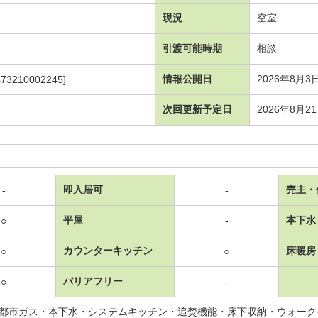
現況
空室
引渡可能時期
相談
情報公開日
2026年8月3
473210002245]
次回更新予定日
2026年8月2
即入居可
売主・
-
-
平屋
本下水
○
-
カウンターキッチン
床暖房
○
○
バリアフリー
○
-
都市ガス・本下水・システムキッチン・追焚機能・床下収納・ウォーク