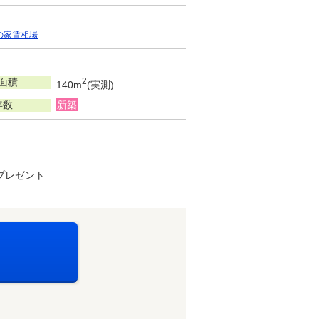
の家賃相場
面積
2
140m
(実測)
年数
新築
でプレゼント