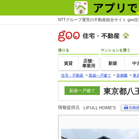
NTTグループ運営の不動産総合サイト goo
借りる
マンションを買う
店舗･
賃貸
新築
中
事業用
住宅・不動産
>
新築一戸建て
>
首都圏
>
東
東京都八
新築一戸建て
情報提供元
LIFULL HOME'S
印刷