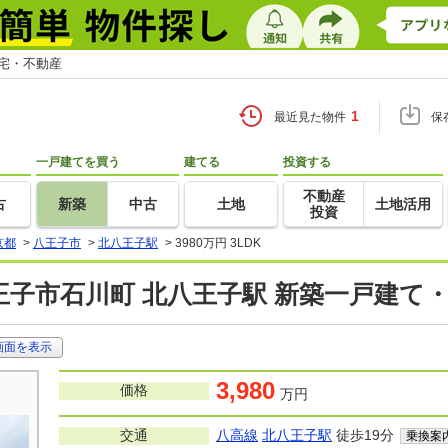
住宅・不動産
1
最近見た物件
保
一戸建てを買う
建てる
投資する
不動産
古
新築
中古
土地
土地活用
投資
京都
>
八王子市
>
北八王子駅
>
3980万円 3LDK
王子市石川町 北八王子駅 新築一戸建て
画面を表示
3,980
価格
万円
交通
八高線
北八王子駅
徒歩19分
乗換案