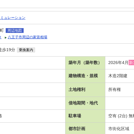
シミュレーション
町
周辺地図
タ
八王子市周辺の家賃相場
徒歩19分
乗換案内
築年月（築年数）
2026年4月
新
建物構造・規模
木造2階建
土地権利
所有権
借地期間・地代
路
駐車場
空有 (2台) 
都市計画
市街化区域