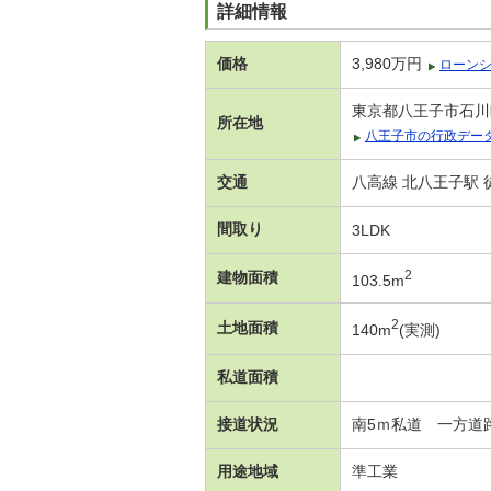
詳細情報
価格
3,980万円
ローン
東京都八王子市石川
所在地
八王子市の行政デー
交通
八高線 北八王子駅 
間取り
3LDK
2
建物面積
103.5m
2
土地面積
140m
(実測)
私道面積
接道状況
南5ｍ私道 一方道
用途地域
準工業