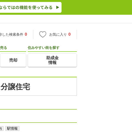
0
0
存した検索条件
お気に入り
売る
住みやすい街を探す
助成金
売却
情報
・分譲住宅
内
駅情報