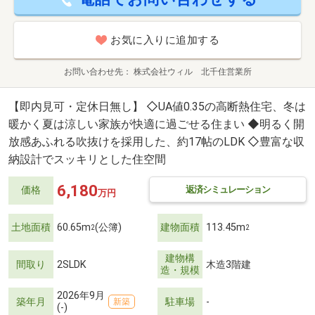
お気に入りに追加する
お問い合わせ先
株式会社ウィル 北千住営業所
【即内見可・定休日無し】 ◇UA値0.35の高断熱住宅、冬は
暖かく夏は涼しい家族が快適に過ごせる住まい ◆明るく開
放感あふれる吹抜けを採用した、約17帖のLDK ◇豊富な収
納設計でスッキリとした住空間
6,180
返済シミュレーション
価格
万円
土地面積
60.65m
(公簿)
建物面積
113.45m
2
2
建物構
間取り
2SLDK
木造3階建
造・規模
2026年9月
築年月
駐車場
-
新築
(-)