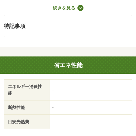
辰沼小学校（750m）、谷中中学校（1,100m）
続きを見る
◆大事な愛車を雨風から守り、雨天時の乗り降りもスムー
ズなビルトインガレージ仕様◆２階リビングで採光とプラ
特記事項
イバシーを両立した約１７帖のＬＤＫ◆自然と会話の機会
も増えるリビング階段仕様◆動線良好なアイランドキッチ
-
ン仕様で横並びダイニングも可能◆ＳＩＣや全居室収納な
ど、豊富な収納スペース有り◆採光も期待できる南側道路
に面した住宅◆ＵＡ値０．３５の高断熱仕様により、一年
省エネ性能
を通して快適な室内環境と優れた冷暖房効率を実現◆太陽
光発電システムを搭載し、省エネ性と快適性を兼ね備えた
ＺＥＨ住宅◆「辰沼小学校」まで徒歩約１０分、「谷中中
エネルギー消費性
学校」まで徒歩約１４分◆「ライフ大谷田」まで徒歩約７
-
能
分【営業時間 １０：００～１９：００】上記時間はお電
話が繋がりやすくなっております。ぜひお気軽にご連絡下
断熱性能
-
さい！現地を見学される場合は「室内・現地を見学する
（無料）」ボタンよりご希望の日時をご記入いただけます
目安光熱費
-
とスムーズにご案内が可能です。【ウィル不動産販売はこ
こが強み】（１）住宅ローンに精通したローン専門部署が