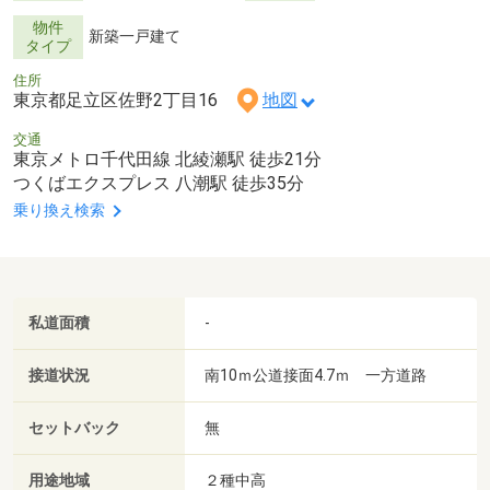
物件
新築一戸建て
タイプ
住所
東京都足立区佐野2丁目16
地図
交通
東京メトロ千代田線 北綾瀬駅 徒歩21分
つくばエクスプレス 八潮駅 徒歩35分
乗り換え検索
私道面積
-
接道状況
南10ｍ公道接面4.7ｍ 一方道路
セットバック
無
用途地域
２種中高