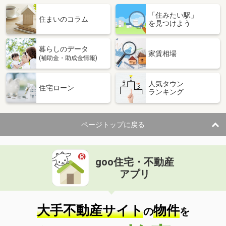
「住みたい駅」
住まいのコラム
を見つけよう
暮らしのデータ
家賃相場
(補助金・助成金情報)
人気タウン
住宅ローン
ランキング
ページトップに戻る
goo住宅・不動産
アプリ
大手不動産サイト
物件
の
を