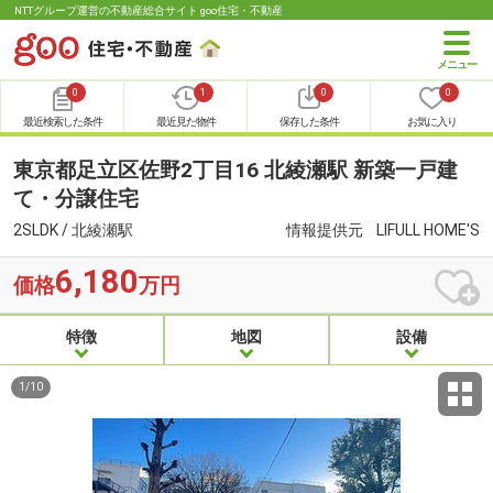
NTTグループ運営の不動産総合サイト goo住宅・不動産
0
1
0
0
最近検索した条件
最近見た物件
保存した条件
お気に入り
東京都足立区佐野2丁目16 北綾瀬駅 新築一戸建
て・分譲住宅
2SLDK / 北綾瀬駅
情報提供元
LIFULL HOME'S
6,180
価格
万円
特徴
地図
設備
1
/
10