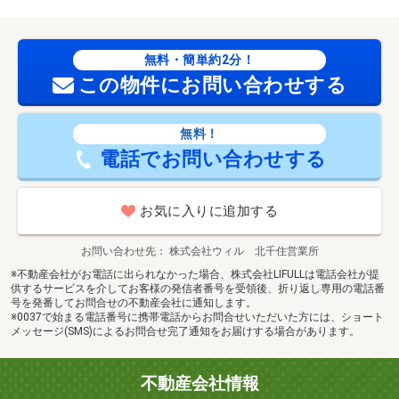
あります！（２）施工実績多数のリフォーム部門も社内に
あります！（３）定休日なし！ 【設備・特記事項備考】
耐震構造・全居室収納
無料・簡単約2分！
建築確認：有/NO.ＫＳ１２６－３１２０－５０４１１号
この物件にお問い合わせする
国土法届出：不要
販売戸数：2戸
無料！
電話でお問い合わせする
お気に入りに追加する
お問い合わせ先
株式会社ウィル 北千住営業所
※不動産会社がお電話に出られなかった場合、株式会社LIFULLは電話会社が提
供するサービスを介してお客様の発信者番号を受領後、折り返し専用の電話番
号を発番してお問合せの不動産会社に通知します。
※0037で始まる電話番号に携帯電話からお問合せいただいた方には、ショート
メッセージ(SMS)によるお問合せ完了通知をお届けする場合があります。
不動産会社情報