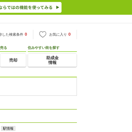
0
0
存した検索条件
お気に入り
売る
住みやすい街を探す
助成金
売却
情報
駅情報