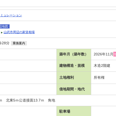
シミュレーション
辺地図
山武市周辺の家賃相場
歩28分
乗換案内
築年月（築年数）
2026年11月
建物構造・規模
木造2階建
土地権利
所有権
借地期間・地代
ｍ 北東5ｍ公道接面13.7ｍ 角地
駐車場