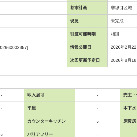
都市計画
非線引区域
現況
未完成
引渡可能時期
相談
情報公開日
2026年2月2
102660002857]
次回更新予定日
2026年8月1
即入居可
売主・
-
-
平屋
本下水
-
-
カウンターキッチン
床暖房
-
○
バリアフリー
○
-