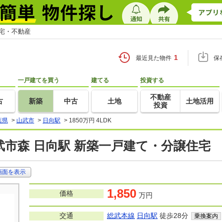
住宅・不動産
1
最近見た物件
保
一戸建てを買う
建てる
投資する
不動産
古
新築
中古
土地
土地活用
投資
葉県
>
山武市
>
日向駅
>
1850万円 4LDK
武市森 日向駅 新築一戸建て・分譲住宅
画面を表示
1,850
価格
万円
交通
総武本線
日向駅
徒歩28分
乗換案内