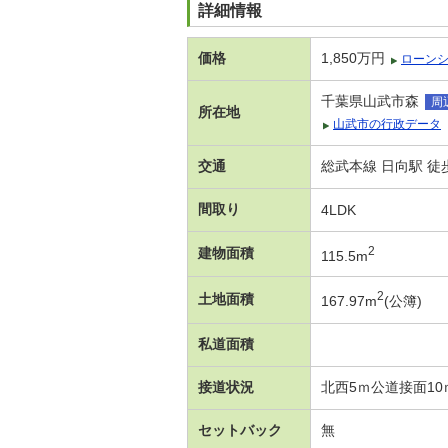
詳細情報
価格
1,850万円
ローン
千葉県山武市森
周
所在地
山武市の行政データ
交通
総武本線 日向駅 徒
間取り
4LDK
2
建物面積
115.5m
2
土地面積
167.97m
(公簿)
私道面積
接道状況
北西5ｍ公道接面10
セットバック
無