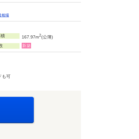
賃相場
面積
2
167.97m
(公簿)
数
新築
ドも可