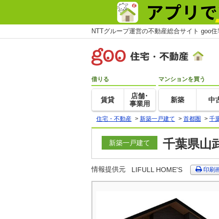
NTTグループ運営の不動産総合サイト goo
借りる
マンションを買う
店舗･
賃貸
新築
中
事業用
住宅・不動産
>
新築一戸建て
>
首都圏
>
千
千葉県山
新築一戸建て
情報提供元
LIFULL HOME'S
印刷