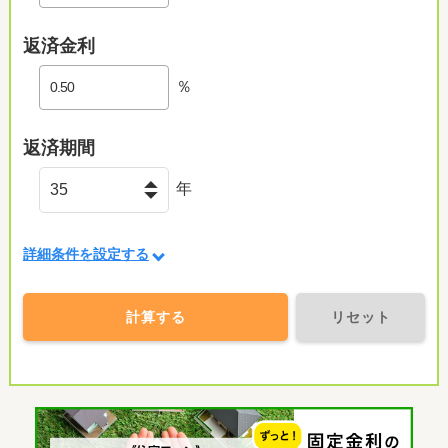
返済金利
％
返済期間
年
詳細条件を設定する
計算する
リセット