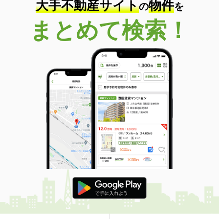
大手不動産サイト
物件
の
を
まとめて検索！