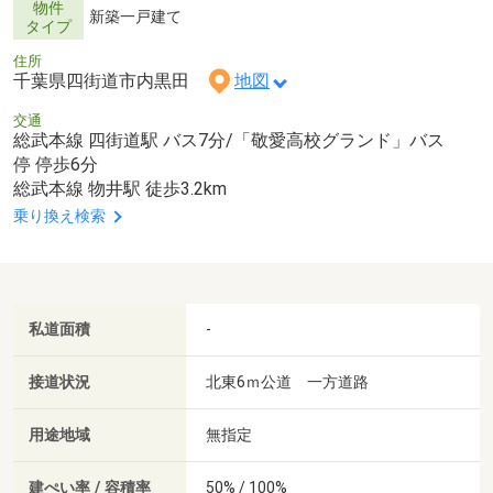
物件
新築一戸建て
タイプ
住所
千葉県四街道市内黒田
地図
交通
総武本線 四街道駅 バス7分/「敬愛高校グランド」バス
停 停歩6分
総武本線 物井駅 徒歩3.2km
乗り換え検索
私道面積
-
接道状況
北東6ｍ公道 一方道路
用途地域
無指定
建ぺい率 / 容積率
50% / 100%