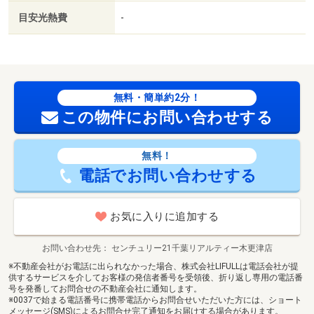
2
述べ床面積：95.57m
目安光熱費
-
2
バルコニー面積：9.72m
／南東
法令等制限：開発許可等による分譲地内、防火地域、宅地
造成工事規制区域、建蔽率：開発許可条件による 法第２
２条区域 敷地内擁壁有り
無料・簡単約2分！
この物件にお問い合わせする
無料！
電話でお問い合わせする
お気に入りに追加する
お問い合わせ先
センチュリー21千葉リアルティー木更津店
※不動産会社がお電話に出られなかった場合、株式会社LIFULLは電話会社が提
供するサービスを介してお客様の発信者番号を受領後、折り返し専用の電話番
号を発番してお問合せの不動産会社に通知します。
※0037で始まる電話番号に携帯電話からお問合せいただいた方には、ショート
メッセージ(SMS)によるお問合せ完了通知をお届けする場合があります。