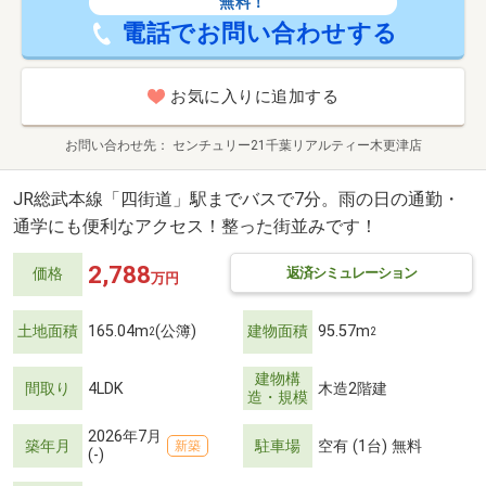
無料！
電話でお問い合わせする
お気に入りに追加する
お問い合わせ先
センチュリー21千葉リアルティー木更津店
JR総武本線「四街道」駅までバスで7分。雨の日の通勤・
通学にも便利なアクセス！整った街並みです！
2,788
返済シミュレーション
価格
万円
土地面積
165.04m
(公簿)
建物面積
95.57m
2
2
建物構
間取り
4LDK
木造2階建
造・規模
2026年7月
築年月
駐車場
空有 (1台) 無料
新築
(-)