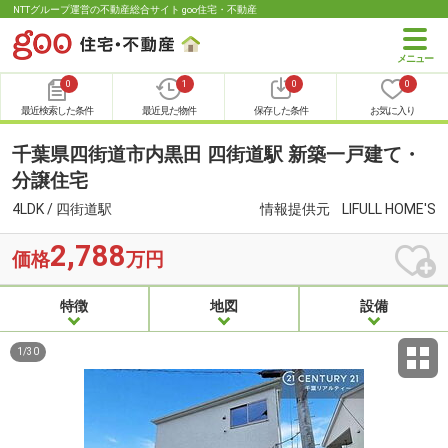
NTTグループ運営の不動産総合サイト goo住宅・不動産
0
1
0
0
最近検索した条件
最近見た物件
保存した条件
お気に入り
千葉県四街道市内黒田 四街道駅 新築一戸建て・
分譲住宅
4LDK / 四街道駅
情報提供元
LIFULL HOME'S
2,788
価格
万円
特徴
地図
設備
1
/
30