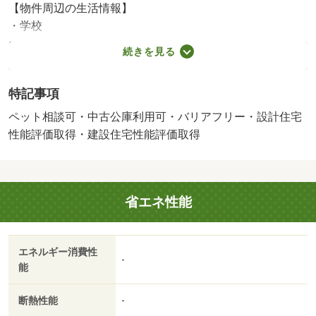
【物件周辺の生活情報】
・学校
栗山小学校（2,056m）、四街道北中学校（1,140m）
続きを見る
・買い物
スーパー（1,069m）、コンビニ（797m）、ドラッグスト
特記事項
ア（1,326m）
・その他施設
ペット相談可・中古公庫利用可・バリアフリー・設計住宅
四街道駅(JR東日本 総武本線)（2,740m）
性能評価取得・建設住宅性能評価取得
［物件コード］１３３５０２－２４８１５、住みやすさを
考えた、ゆとりある４ＬＤＫの間取り。ＪＲ総武本線「四
街道」駅までバスでアクセス可能で通勤・通学にも便利な
省エネ性能
立地です。分譲開発地ならではの整った街並みが広がり、
新しくお住まいになるご家庭が多い落ち着いた住環境。新
生活を気持ちよくスタートできる住まいです。 【設備・
エネルギー消費性
特記事項備考】全居室収納・フラット３５・Ｓ適合証明書
-
能
建築確認：有/NO.第ＫＢＩ－ＳＧＭ２６－１０－０３７６
号
断熱性能
-
国土法届出：不要