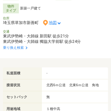
物件
新築一戸建て
タイプ
住所
埼玉県草加市新善町
地図
交通
東武伊勢崎・大師線 新田駅 徒歩21分
東武伊勢崎・大師線 獨協大学前駅 徒歩24分
乗り換え検索
私道面積
-
接道状況
北西6ｍ公道 北東6ｍ公道 角地
セットバック
無
用途地域
１種中高