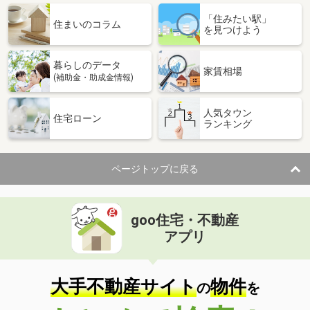
「住みたい駅」
住まいのコラム
を見つけよう
暮らしのデータ
家賃相場
(補助金・助成金情報)
人気タウン
住宅ローン
ランキング
ページトップに戻る
goo住宅・不動産
アプリ
大手不動産サイト
物件
の
を