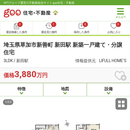
NTTグループ運営の不動産総合サイト goo住宅・不動産
0
1
0
0
最近検索した条件
最近見た物件
保存した条件
お気に入り
埼玉県草加市新善町 新田駅 新築一戸建て・分譲
住宅
3LDK / 新田駅
情報提供元
LIFULL HOME'S
3,880
価格
万円
特徴
地図
設備
1
/
30