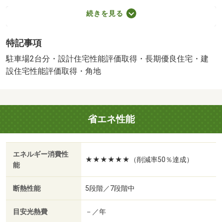
草加市立清門小学校（1,400m）、草加市立新栄中学校
続きを見る
（1,800m）
管理番号：１００１３８４５６０８０ 土地面積：協定道
特記事項
路部分７．５３平米含む 建物面積：車庫部分面積７．４
５平米、インナーバルコニー面積３．７２平米含む その
駐車場2台分・設計住宅性能評価取得・長期優良住宅・建
他こだわり：複層ガラス 【設備・特記事項備考】耐震構
設住宅性能評価取得・角地
造・全居室収納・フラット３５・Ｓ適合証明書・ＢＥＬＳ
／省エネ基準適合認定建築物
建築確認：有/NO.第２５ＵＤＩ１Ｗ建１１２７８号
省エネ性能
国土法届出：不要
販売戸数：1戸
2
述べ床面積：109.36m
／南東
エネルギー消費性
法令等制限：草加市新善町 全８棟 ５号棟 【協定道
★★★★★★（削減率50％達成）
能
路】敷地面積に含む ５号棟７．５３ｍ２、７号棟１３．
９２ｍ２、８号棟７．４０ｍ２【その他諸費用】５、７、
断熱性能
5段階／7段階中
８号棟 地役権登記費用４万円（税込）がかかります。
目安光熱費
－／年