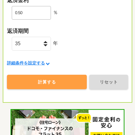
返済金利
％
返済期間
年
詳細条件を設定する
計算する
リセット