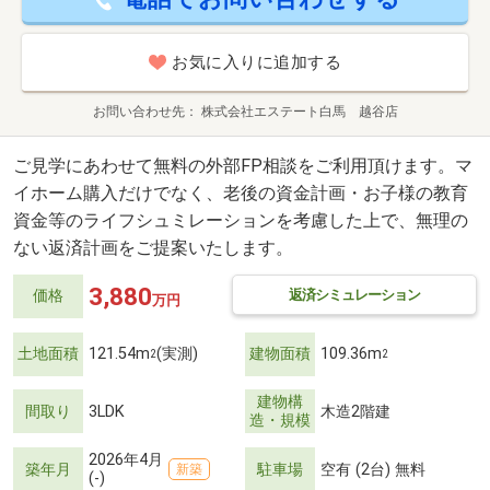
お気に入りに追加する
お問い合わせ先
株式会社エステート白馬 越谷店
ご見学にあわせて無料の外部FP相談をご利用頂けます。マ
イホーム購入だけでなく、老後の資金計画・お子様の教育
資金等のライフシュミレーションを考慮した上で、無理の
ない返済計画をご提案いたします。
3,880
返済シミュレーション
価格
万円
土地面積
121.54m
(実測)
建物面積
109.36m
2
2
建物構
間取り
3LDK
木造2階建
造・規模
2026年4月
築年月
駐車場
空有 (2台) 無料
新築
(-)