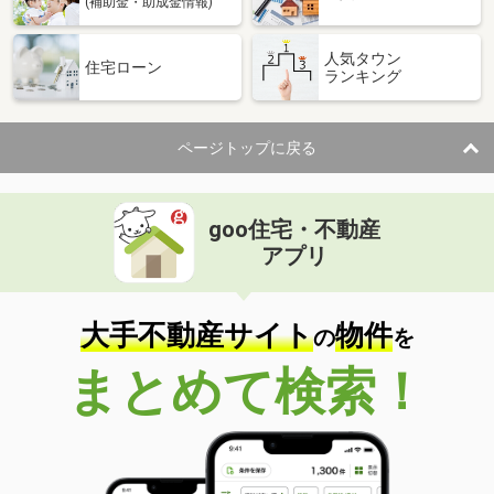
(補助金・助成金情報)
人気タウン
住宅ローン
ランキング
ページトップに戻る
goo住宅・不動産
アプリ
大手不動産サイト
物件
の
を
まとめて検索！