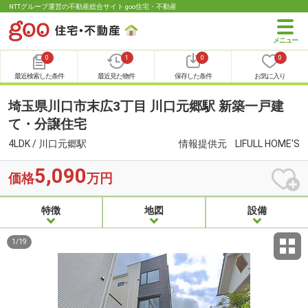
NTTグループ運営の不動産総合サイト goo住宅・不動産
0
1
0
0
最近検索した条件
最近見た物件
保存した条件
お気に入り
埼玉県川口市末広3丁目 川口元郷駅 新築一戸建
て・分譲住宅
4LDK / 川口元郷駅
情報提供元
LIFULL HOME'S
5,090
価格
万円
特徴
地図
設備
1
/
19