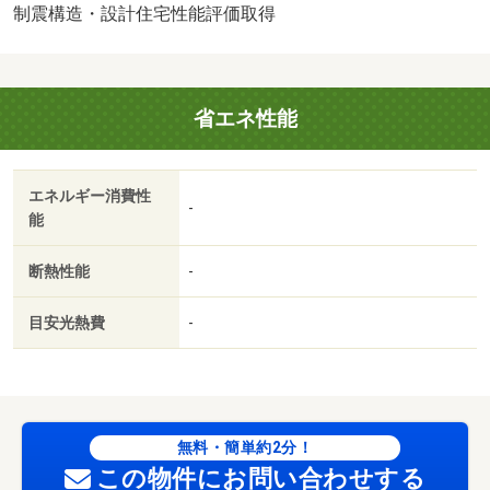
建築確認：有/NO.第Ｒ０７ＳＨＣ１１１３０４号
制震構造・設計住宅性能評価取得
国土法届出：不要
販売戸数：1戸
省エネ性能
エネルギー消費性
-
能
断熱性能
-
目安光熱費
-
無料・簡単約2分！
この物件にお問い合わせする