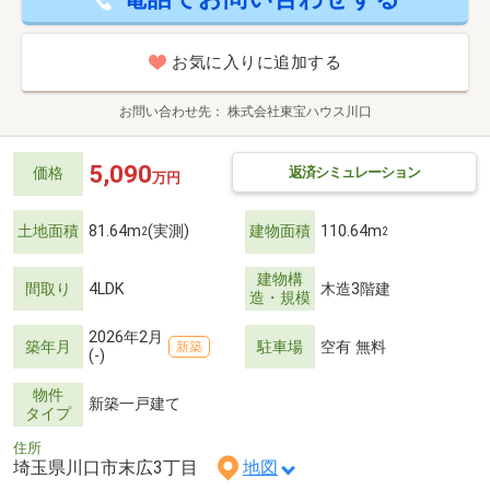
お気に入りに追加する
お問い合わせ先
株式会社東宝ハウス川口
5,090
返済シミュレーション
価格
万円
土地面積
81.64m
(実測)
建物面積
110.64m
2
2
建物構
間取り
4LDK
木造3階建
造・規模
2026年2月
築年月
駐車場
空有 無料
新築
(-)
物件
新築一戸建て
タイプ
住所
埼玉県川口市末広3丁目
地図