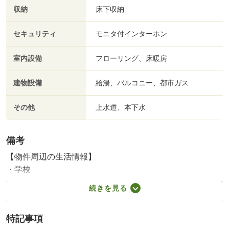
収納
床下収納
セキュリティ
モニタ付インターホン
室内設備
フローリング、床暖房
建物設備
給湯、バルコニー、都市ガス
その他
上水道、本下水
備考
【物件周辺の生活情報】
・学校
川口市立朝日東小学校（800m）、川口市立十二月田中学校
続きを見る
（850m）
【設備・特記事項備考】耐震構造・浴室ＴＶ・全居室収
特記事項
納