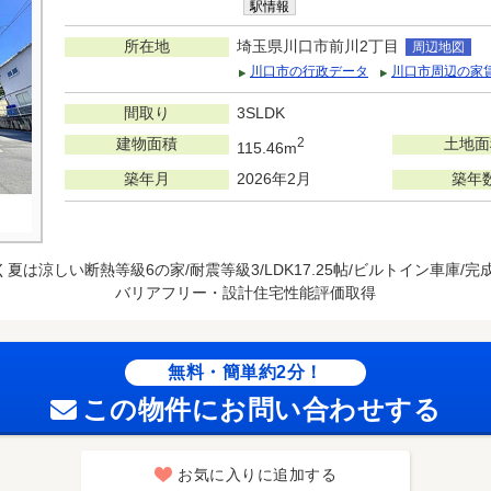
駅情報
所在地
埼玉県川口市前川2丁目
周辺地図
川口市の行政データ
川口市周辺の家
間取り
3SLDK
建物面積
2
土地面
115.46m
築年月
2026年2月
築年
夏は涼しい断熱等級6の家/耐震等級3/LDK17.25帖/ビルトイン車庫
バリアフリー・設計住宅性能評価取得
無料・簡単約2分！
この物件にお問い合わせする
お気に入りに追加する