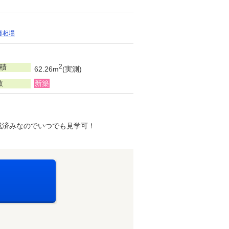
賃相場
積
2
62.26m
(実測)
数
新築
/完成済みなのでいつでも見学可！