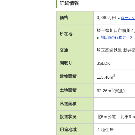
詳細情報
価格
3,880万円
ローン
埼玉県川口市前川2
所在地
川口市の行政データ
交通
埼玉高速鉄道 新井宿
間取り
3SLDK
2
建物面積
115.46m
2
土地面積
62.26m
(実測)
私道面積
接道状況
北6ｍ公道 北東6ｍ
用途地域
１種住居