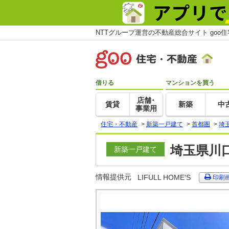
NTTグループ運営の不動産総合サイト goo
借りる
マンションを買う
店舗･
賃貸
新築
中
事業用
住宅・不動産
>
新築一戸建て
>
首都圏
>
埼
埼玉県川
新築一戸建て
情報提供元
LIFULL HOME'S
印刷