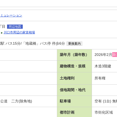
シミュレーション
丁目
周辺地図
川口市周辺の家賃相場
駅 バス15分/「地蔵橋」バス停 停歩6分
乗換案内
築年月（築年数）
2026年2月
新
建物構造・規模
木造3階建
土地権利
所有権
借地期間・地代
公道 二方(除角地)
駐車場
空有 (1台) 
都市計画
市街化区域