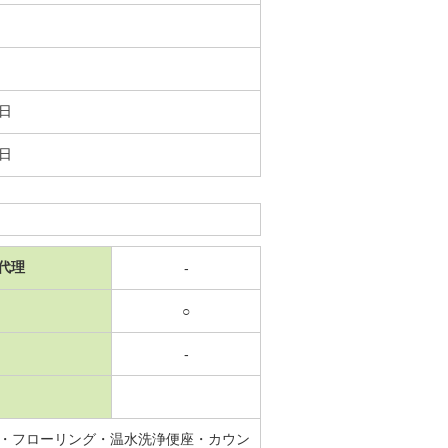
0日
0日
代理
-
○
-
・フローリング・温水洗浄便座・カウン