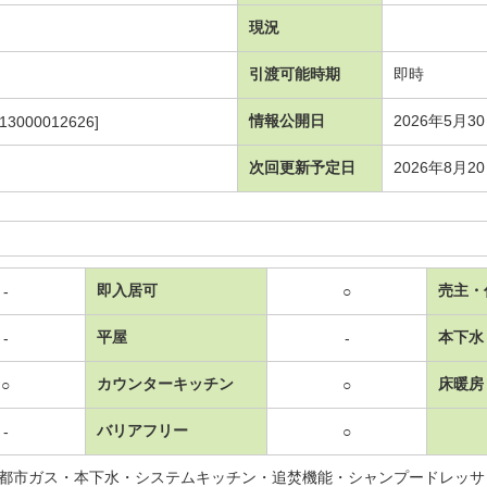
現況
引渡可能時期
即時
情報公開日
2026年5月3
113000012626]
次回更新予定日
2026年8月2
即入居可
売主・
-
○
平屋
本下水
-
-
カウンターキッチン
床暖房
○
○
バリアフリー
-
○
都市ガス・本下水・システムキッチン・追焚機能・シャンプードレッサ