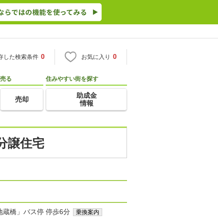
0
0
存した検索条件
お気に入り
売る
住みやすい街を探す
助成金
売却
情報
分譲住宅
地蔵橋」バス停 停歩6分
乗換案内