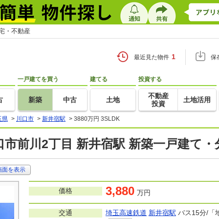
住宅・不動産
1
最近見た物件
保
一戸建てを買う
建てる
投資する
不動産
古
新築
中古
土地
土地活用
投資
玉県
>
川口市
>
新井宿駅
>
3880万円 3SLDK
口市前川2丁目 新井宿駅 新築一戸建て・
画面を表示
3,880
価格
万円
交通
埼玉高速鉄道
新井宿駅
バス15分/「