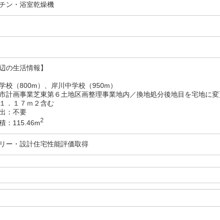
チン・浴室乾燥機
辺の生活情報】
学校（800m）、岸川中学校（950m）
市計画事業芝東第６土地区画整理事業地内／換地処分後地目を宅地に変
１．１７ｍ２含む
出：不要
2
：115.46m
リー・設計住宅性能評価取得