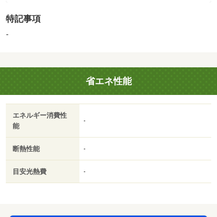
【設備・特記事項備考】全居室収納
特記事項
建築確認：有/NO.ＫＢＩ－ＹＫＨ２５ー１０－３２２８
販売戸数：6戸／東
-
省エネ性能
エネルギー消費性
-
能
断熱性能
-
目安光熱費
-