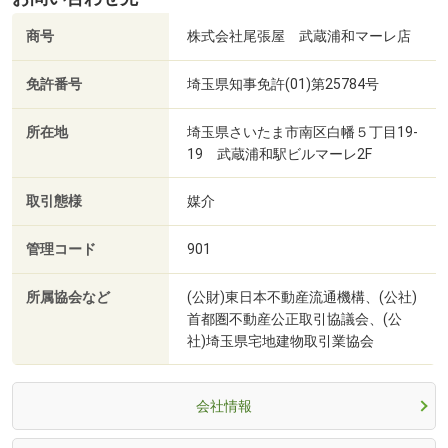
商号
株式会社尾張屋 武蔵浦和マーレ店
免許番号
埼玉県知事免許(01)第25784号
所在地
埼玉県さいたま市南区白幡５丁目19-
19 武蔵浦和駅ビルマーレ2F
取引態様
媒介
管理コード
901
所属協会など
(公財)東日本不動産流通機構、(公社)
首都圏不動産公正取引協議会、(公
社)埼玉県宅地建物取引業協会
会社情報