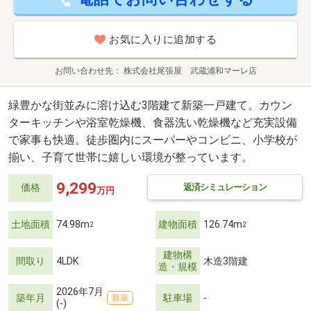
お気に入りに追加する
お問い合わせ先
株式会社尾張屋 武蔵浦和マーレ店
緑豊かな街並みに溶け込む3階建て新築一戸建て。カウン
ターキッチンや浴室乾燥機、食器洗い乾燥機など充実設備
で家事も快適。徒歩圏内にスーパーやコンビニ、小学校が
揃い、子育て世帯に嬉しい環境が整っています。
9,299
返済シミュレーション
価格
万円
土地面積
74.98m
建物面積
126.74m
2
2
建物構
間取り
4LDK
木造3階建
造・規模
2026年7月
築年月
駐車場
-
新築
(-)