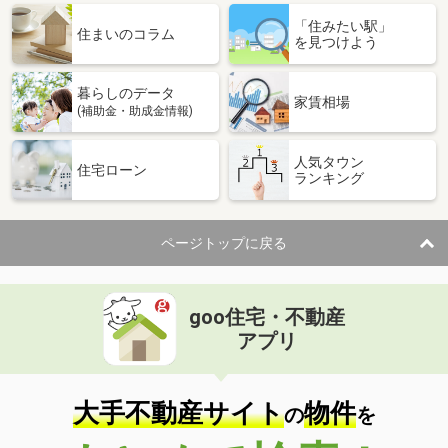
「住みたい駅」
住まいのコラム
を見つけよう
暮らしのデータ
家賃相場
(補助金・助成金情報)
人気タウン
住宅ローン
ランキング
ページトップに戻る
goo住宅・不動産
アプリ
大手不動産サイト
物件
の
を