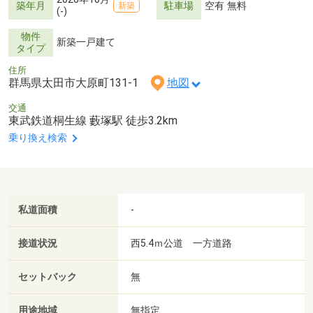
築年月
駐車場
空有 無料
新築
(-)
物件
新築一戸建て
タイプ
住所
群馬県太田市大原町131-1
地図
交通
東武鉄道桐生線 藪塚駅 徒歩3.2km
乗り換え検索
私道面積
-
接道状況
西5.4ｍ公道 一方道路
セットバック
無
用途地域
無指定