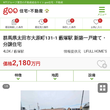
NTTグループ運営の不動産総合サイト goo住宅・不動産
0
1
0
0
最近検索した条件
最近見た物件
保存した条件
お気に入り
群馬県太田市大原町131-1 藪塚駅 新築一戸建て・
分譲住宅
4LDK / 藪塚駅
情報提供元
LIFULL HOME'S
2,180
価格
万円
特徴
地図
設備
1
/
8