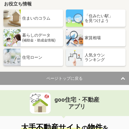
お役立ち情報
「住みたい駅」
住まいのコラム
を見つけよう
暮らしのデータ
家賃相場
(補助金・助成金情報)
人気タウン
住宅ローン
ランキング
ページトップに戻る
goo住宅・不動産
アプリ
大手不動産サイト
物件
の
を