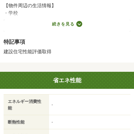
【物件周辺の生活情報】
・学校
太田市立藪塚本町南小学校（1,075m）、太田市立藪塚本町
続きを見る
中学校（1,820m）
・買い物
特記事項
スーパー（1,008m）、コンビニ（447m）、ドラッグスト
ア（630m）、商店街（929m）
建設住宅性能評価取得
・その他施設
公園（1,129m）、銀行（687m）、大原南こども園
（203m）
省エネ性能
【住宅ローンはお任せください】 住宅ローンに多数の
実績あり。初めての住宅ローンは皆さん不安なものです。
１組１組のお客様を丁寧にサポート致します。 ☆自己
エネルギー消費性
資金が無い ☆ひとり親で年収が少ない ☆契約社
-
能
員・派遣社員・自営業者 ☆勤続年数が短い ☆車な
どのローンが残っている など、住宅ローンのお悩みを抱
断熱性能
-
えるお客様はシルクエステートにご相談ください。その不
安を解消します。 【設備・特記事項備考】専用バス・専