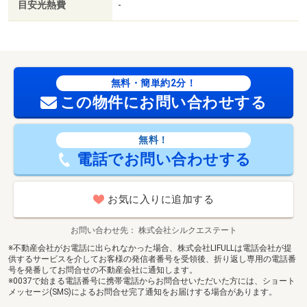
目安光熱費
-
用トイレ・全居室収納
建築確認：有/NO.第２６ＵＤＩ１Ｗ建０１７７０号
国土法届出：不要／南
無料・簡単約2分！
この物件にお問い合わせする
無料！
電話でお問い合わせする
お気に入りに追加する
お問い合わせ先
株式会社シルクエステート
※不動産会社がお電話に出られなかった場合、株式会社LIFULLは電話会社が提
供するサービスを介してお客様の発信者番号を受領後、折り返し専用の電話番
号を発番してお問合せの不動産会社に通知します。
※0037で始まる電話番号に携帯電話からお問合せいただいた方には、ショート
メッセージ(SMS)によるお問合せ完了通知をお届けする場合があります。