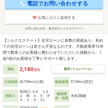
電話でお問い合わせする
お気に入りに追加する
お問い合わせ先
株式会社シルクエステート
【シルクエステート】住宅ローンに多数の実績あり。初め
ての住宅ローンは皆さん不安なものです。不動産業界12年
間で数多くのお客様に携わらせていただいた経験から、1
組1組のお客様を丁寧にサポート致します。
2,180
返済シミュレーション
価格
万円
土地面積
267.09m
(公簿)
建物面積
97.59m
(壁芯)
2
2
4LDK(ＬＤＫ １６．
建物構
間取り
２ 和 ４．５ 洋
木造2階建
造・規模
９．５・６・５)
2026年10月