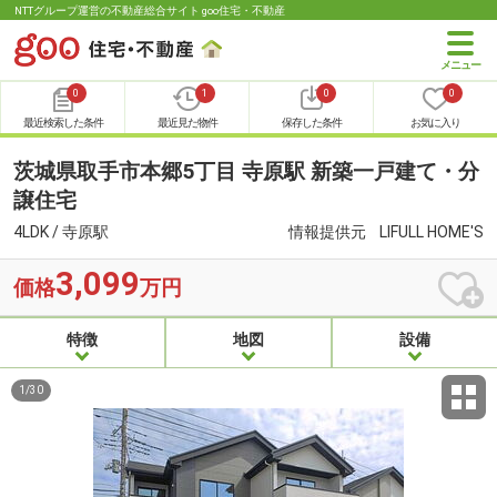
NTTグループ運営の不動産総合サイト goo住宅・不動産
0
1
0
0
最近検索した条件
最近見た物件
保存した条件
お気に入り
茨城県取手市本郷5丁目 寺原駅 新築一戸建て・分
譲住宅
4LDK / 寺原駅
情報提供元
LIFULL HOME'S
3,099
価格
万円
特徴
地図
設備
1
/
30