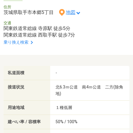
住所
茨城県取手市本郷5丁目
地図
交通
関東鉄道常総線 寺原駅 徒歩5分
関東鉄道常総線 西取手駅 徒歩7分
乗り換え検索
私道面積
-
接道状況
北6.3ｍ公道 南4ｍ公道 二方(除角
地)
用途地域
１種低層
建ぺい率 / 容積率
50% / 100%