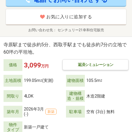
お気に入りに追加する
お問い合わせ先
センチュリー21幸和住宅販売
寺原駅まで徒歩約5分、西取手駅までも徒歩約7分の立地で
60坪の平坦地。
3,099
返済シミュレーション
価格
万円
土地面積
199.05m
(実測)
建物面積
105.5m
2
2
建物構
間取り
4LDK
木造2階建
造・規模
2026年3月
築年月
駐車場
空有 (3台) 無料
新築
(-)
物件
新築一戸建て
タイプ