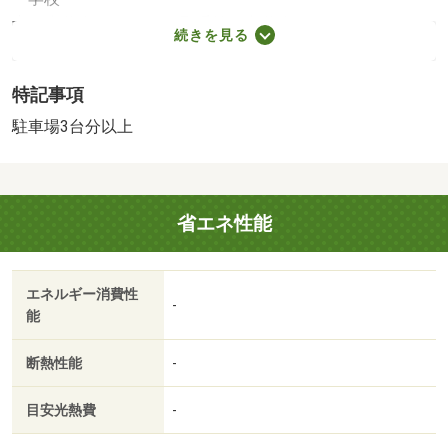
寺原小学校（550m）、取手第二中学校（600m）
続きを見る
・買い物
スーパー（500m）、コンビニ（280m）
特記事項
・その他施設
関東鉄道「寺原」駅（400m）
駐車場3台分以上
［物件コード］１４７６０１－１０３２６－８６６１７
８、法第２２条区域 法第２３条区域 日影規制３ｈ－
２．５ｈ／１．５ｍ 高さ制限１０ｍ 景観法 宅地造成
省エネ性能
等工事規制区域 【設備・特記事項備考】全居室収納
建築確認：有/NO.第２５ＵＤＩ１Ｗ建０９０５７号
国土法届出：不要
エネルギー消費性
2
述べ床面積：105.5m
／南
-
能
法令等制限：景観法、宅地造成工事規制区域、法第２２条
区域 法第２３条区域 日影規制３ｈ－２．５ｈ／１．５
断熱性能
-
ｍ 高さ制限１０ｍ 景観法 宅地造成等工事規制区域
目安光熱費
-