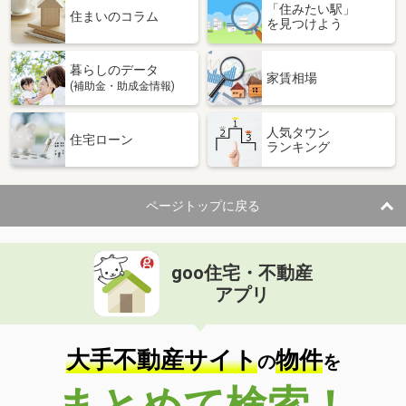
「住みたい駅」
住まいのコラム
を見つけよう
暮らしのデータ
家賃相場
(補助金・助成金情報)
人気タウン
住宅ローン
ランキング
ページトップに戻る
goo住宅・不動産
アプリ
大手不動産サイト
物件
の
を
まとめて検索！