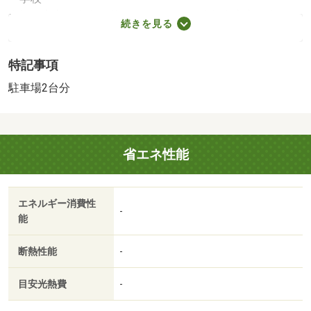
東松島市立矢本東小学校（1,180m）、東松島市立矢本第一
続きを見る
中学校（1,800m）
・買い物
特記事項
スーパー（910m）、コンビニ（310m）、ドラッグストア
（370m）
駐車場2台分
・その他施設
東矢本駅(JR東日本 仙石東北ライン)（1,000m）
【駐車場備考】カースペース 【設備・特記事項備考】
省エネ性能
専用バス・専用トイレ・耐震構造・全居室収納
建築確認：有/NO.第Ｒ０８ＳＨＣ１０５５０９号
国土法届出：不要
エネルギー消費性
2
述べ床面積：113.44m
-
能
断熱性能
-
目安光熱費
-