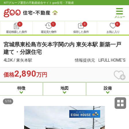
NTTグループ運営の不動産総合サイト goo住宅・不動産
0
1
0
0
最近検索した条件
最近見た物件
保存した条件
お気に入り
宮城県東松島市矢本字関の内 東矢本駅 新築一戸
建て・分譲住宅
4LDK / 東矢本駅
情報提供元
LIFULL HOME'S
2,890
価格
万円
特徴
地図
設備
1
/
16