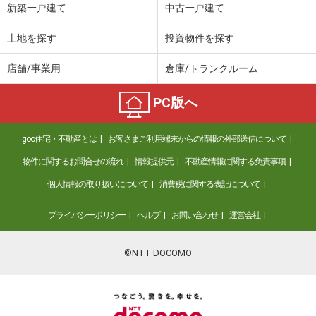
新築一戸建て
中古一戸建て
土地を探す
投資物件を探す
店舗/事業用
倉庫/トランクルーム
PC版へ
goo住宅・不動産とは
お客さまご利用端末からの情報の外部送信について
物件に関するお問合せの流れ
情報提供元
不動産情報に関する免責事項
個人情報の取り扱いについて
消費税に関する表記について
プライバシーポリシー
ヘルプ
お問い合わせ
運営会社
©NTT DOCOMO