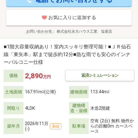
お気に入りに追加する
お問い合わせ先
株式会社永大ハウス工業 塩釜店
■1階大容量収納あり！室内スッキリ整理可能！■ＪＲ仙石
線「東矢本」駅まで徒歩約12分■急な雨でも安心のインナ
ーバルコニー仕様
2,890
返済シミュレーション
価格
万円
土地面積
167.91m
(公簿)
建物面積
113.44m
2
2
建物構
間取り
4LDK
木造2階建
造・規模
空有 (2台) 無料 物件か
2026年11月
築年月
駐車場
らの距離0m カースペ
新築
(-)
ース