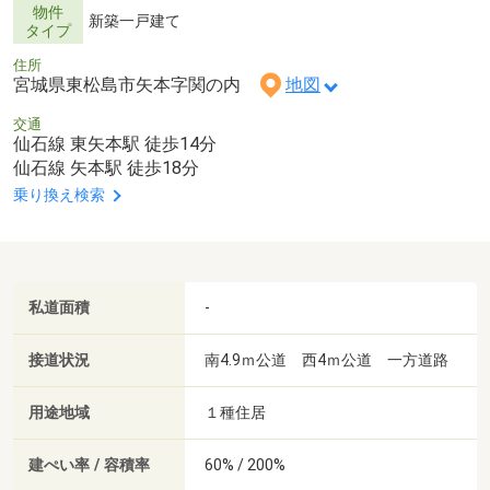
物件
新築一戸建て
タイプ
住所
宮城県東松島市矢本字関の内
地図
交通
仙石線 東矢本駅 徒歩14分
仙石線 矢本駅 徒歩18分
乗り換え検索
私道面積
-
接道状況
南4.9ｍ公道 西4ｍ公道 一方道路
用途地域
１種住居
建ぺい率 / 容積率
60% / 200%