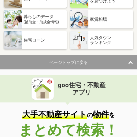
を見つけよう
暮らしのデータ
家賃相場
(補助金・助成金情報)
人気タウン
住宅ローン
ランキング
ページトップに戻る
goo住宅・不動産
アプリ
大手不動産サイト
物件
の
を
まとめて検索！