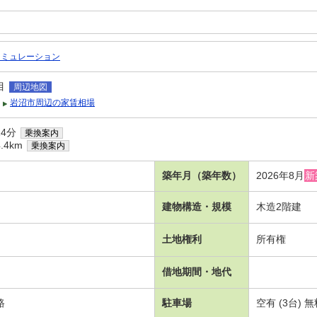
シミュレーション
目
周辺地図
岩沼市周辺の家賃相場
4分
乗換案内
.4km
乗換案内
築年月（築年数）
2026年8月
新
建物構造・規模
木造2階建
土地権利
所有権
借地期間・地代
路
駐車場
空有 (3台)