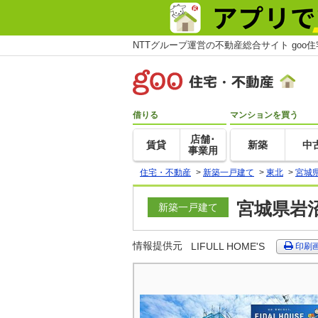
NTTグループ運営の不動産総合サイト goo
借りる
マンションを買う
店舗･
賃貸
新築
中
事業用
住宅・不動産
>
新築一戸建て
>
東北
>
宮城
宮城県岩
新築一戸建て
情報提供元
LIFULL HOME'S
印刷