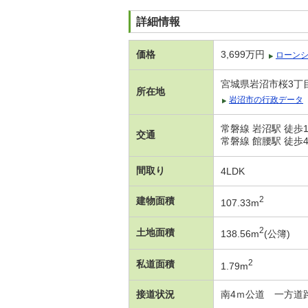
詳細情報
価格
3,699万円
ローン
宮城県岩沼市桜3丁
所在地
岩沼市の行政データ
常磐線 岩沼駅 徒歩1
交通
常磐線 館腰駅 徒歩4
間取り
4LDK
2
建物面積
107.33m
2
土地面積
138.56m
(公簿)
2
私道面積
1.79m
接道状況
南4ｍ公道 一方道