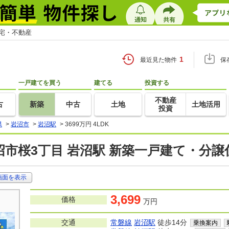
住宅・不動産
1
最近見た物件
保
一戸建てを買う
建てる
投資する
不動産
古
新築
中古
土地
土地活用
投資
県
>
岩沼市
>
岩沼駅
>
3699万円 4LDK
沼市桜3丁目 岩沼駅 新築一戸建て・分譲
画面を表示
3,699
価格
万円
交通
常磐線
岩沼駅
徒歩14分
乗換案内