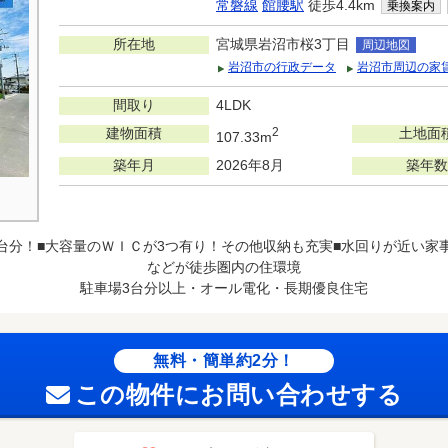
常磐線
館腰駅
徒歩4.4km
乗換案内
所在地
宮城県岩沼市桜3丁目
周辺地図
岩沼市の行政データ
岩沼市周辺の家
間取り
4LDK
建物面積
2
土地面
107.33m
築年月
2026年8月
築年数
3台分！■大容量のＷＩＣが3つ有り！その他収納も充実■水回りが近い家
などが徒歩圏内の住環境
駐車場3台分以上・オール電化・長期優良住宅
無料・簡単約2分！
この物件にお問い合わせする