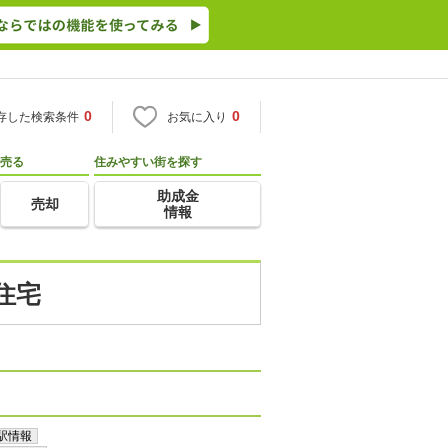
0
0
存した検索条件
お気に入り
売る
住みやすい街を探す
助成金
売却
情報
住宅
駅情報