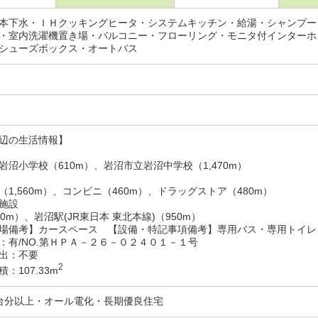
本下水・ＩＨクッキングヒータ・システムキッチン・給湯・シャンプー
・室内洗濯機置き場・バルコニー・フローリング・モニタ付インターホ
シューズボックス・オートバス
辺の生活情報】
岩沼小学校（610m）、岩沼市立岩沼中学校（1,470m）
（1,560m）、コンビニ（460m）、ドラッグストア（480m）
施設
0m）、岩沼駅(JR東日本 東北本線)（950m）
備考】カースペース 【設備・特記事項備考】専用バス・専用トイレ
：有/NO.第ＨＰＡ－２６－０２４０１－１号
出：不要
2
：107.33m
台分以上・オール電化・長期優良住宅