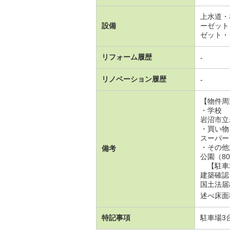
上水道・
設備
ーゼット
ゼット・
リフォーム履歴
-
リノベーション履歴
-
【物件周
・学校
岩沼市立
・買い物
スーパー
・その他
備考
公園（80
【駐車場
建築確認
国土法届
述べ床面積
特記事項
駐車場3