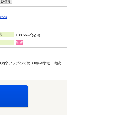
駅情報
賃相場
積
2
138.56m
(公簿)
新築
事効率アップの間取り■駅や学校、病院