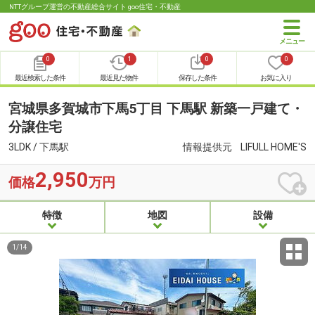
NTTグループ運営の不動産総合サイト goo住宅・不動産
0
1
0
0
最近検索した条件
最近見た物件
保存した条件
お気に入り
宮城県多賀城市下馬5丁目 下馬駅 新築一戸建て・
分譲住宅
3LDK / 下馬駅
情報提供元
LIFULL HOME'S
2,950
価格
万円
特徴
地図
設備
1
/
14