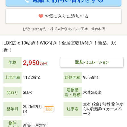
お気に入りに追加する
お問い合わせ先
株式会社永大ハウス工業 仙台本店
LDK広々19帖越！WIC付き！全居室収納付き！新築、駅
近！
2,950
返済シミュレーション
価格
万円
土地面積
112.29m
建物面積
95.58m
2
2
建物構
間取り
3LDK
木造2階建
造・規模
空有 (2台) 無料 物件か
2026年9月
築年月
駐車場
らの距離0m カースペ
新築
(-)
ース
物件
新築一戸建て