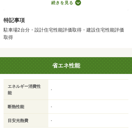
続きを見る
（530m）
・買い物
特記事項
スーパー（210m）、コンビニ（420m）、ドラッグストア
（1,190m）
駐車場2台分・設計住宅性能評価取得・建設住宅性能評価
・その他施設
取得
公園（860m）、下馬駅(JR東日本 仙石線)（970m）
施工会社：株式会社アーネストワン
引渡し時期相談内容：完成後引き渡し
省エネ性能
【駐車場備考】カースペース 【設備・特記事項備考】
排水（その他）・専用バス・専用トイレ・耐震構造・全居
室収納
エネルギー消費性
建築確認：有/NO.第ＨＰＡ－２６－０６６８３－１号
-
能
2
述べ床面積：95.58m
2
バルコニー面積：6.48m
／南東
断熱性能
-
目安光熱費
-