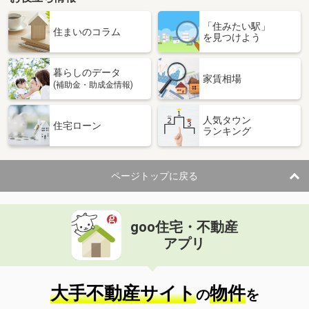
「住みたい駅」
住まいのコラム
を見つけよう
暮らしのデータ
家賃相場
(補助金・助成金情報)
人気タウン
住宅ローン
ランキング
ページトップに戻る
goo住宅・不動産
アプリ
大手不動産サイト
物件
の
を