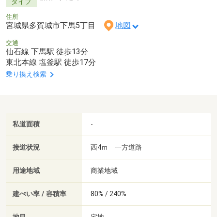
タイプ
住所
宮城県多賀城市下馬5丁目
地図
交通
仙石線 下馬駅 徒歩13分
東北本線 塩釜駅 徒歩17分
乗り換え検索
私道面積
-
接道状況
西4ｍ 一方道路
用途地域
商業地域
建ぺい率 / 容積率
80% / 240%
宅地