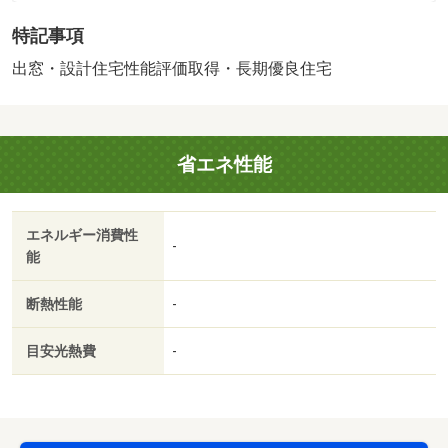
・買い物
特記事項
スーパー（1,550m）、コンビニ（600m）
・その他施設
出窓・設計住宅性能評価取得・長期優良住宅
総合病院（2,120m）、陸前高砂駅(JR東日本 仙石線)
（2,210m）
【設備・特記事項備考】専用バス・専用トイレ・全居室
省エネ性能
収納
販売戸数：5戸
2
述べ床面積：96.46m
／南
エネルギー消費性
-
能
断熱性能
-
目安光熱費
-