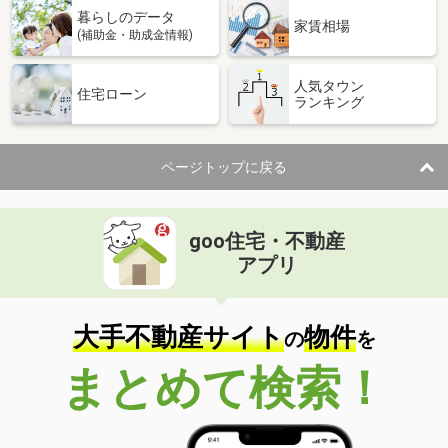
暮らしのデータ
家賃相場
(補助金・助成金情報)
人気タウン
住宅ローン
ランキング
ページトップに戻る
goo住宅・不動産
アプリ
大手不動産サイト
物件
の
を
まとめて検索！