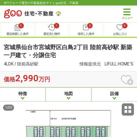
NTTグループ運営の不動産総合サイト goo住宅・不動産
0
1
0
0
最近検索した条件
最近見た物件
保存した条件
お気に入り
宮城県仙台市宮城野区白鳥2丁目 陸前高砂駅 新築
一戸建て・分譲住宅
4LDK / 陸前高砂駅
情報提供元
LIFULL HOME'S
2,990
価格
万円
特徴
地図
設備
1
/
30