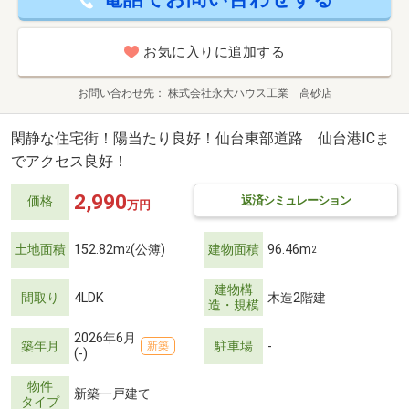
お気に入りに追加する
お問い合わせ先
株式会社永大ハウス工業 高砂店
閑静な住宅街！陽当たり良好！仙台東部道路 仙台港ICま
でアクセス良好！
2,990
返済シミュレーション
価格
万円
土地面積
152.82m
(公簿)
建物面積
96.46m
2
2
建物構
間取り
4LDK
木造2階建
造・規模
2026年6月
築年月
駐車場
-
新築
(-)
物件
新築一戸建て
タイプ