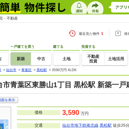
住宅・不動産
1
最近見た物件
保
一戸建てを買う
建てる
投資する
不動産
古
新築
中古
土地
土地活用
投資
県
>
仙台市
>
青葉区
>
黒松駅
>
3590万円 4LDK
台市青葉区東勝山1丁目 黒松駅 新築一
画面を表示
3,590
価格
万円
交通
仙台市地下鉄南北線
黒松駅
徒歩25