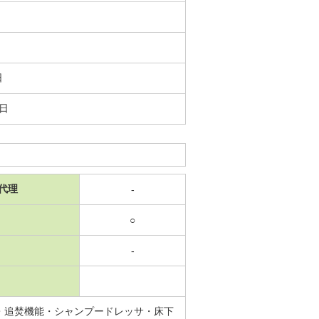
日
3日
代理
-
○
-
・追焚機能・シャンプードレッサ・床下