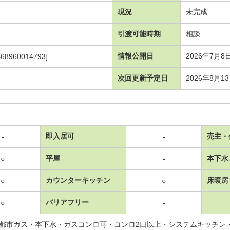
現況
未完成
引渡可能時期
相談
情報公開日
2026年7月8
468960014793]
次回更新予定日
2026年8月1
即入居可
売主・
-
-
平屋
本下水
○
-
カウンターキッチン
床暖房
○
○
バリアフリー
○
-
都市ガス・本下水・ガスコンロ可・コンロ2口以上・システムキッチン