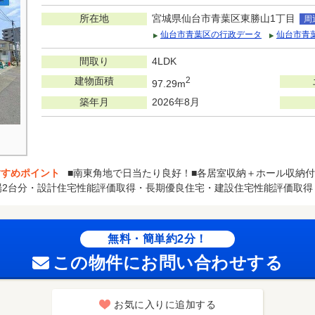
所在地
宮城県仙台市青葉区東勝山1丁目
周
仙台市青葉区の行政データ
仙台市青
間取り
4LDK
建物面積
2
97.29m
築年月
2026年8月
すすめポイント
■南東角地で日当たり良好！■各居室収納＋ホール収納
場2台分・設計住宅性能評価取得・長期優良住宅・建設住宅性能評価取得
無料・簡単約2分！
この物件にお問い合わせする
お気に入りに追加する