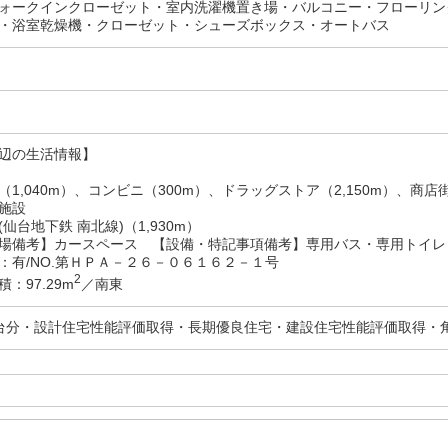
ォークインクローゼット・室内洗濯機置き場・バルコニー・フローリン
・浴室乾燥機・クローゼット・シューズボックス・オートバス
辺の生活情報】
1,040m）、コンビニ（300m）、ドラッグストア（2,150m）、商店街（
施設
仙台地下鉄 南北線)（1,930m）
備考】カースペース 【設備・特記事項備考】専用バス・専用トイレ
：有/NO.第ＨＰＡ－２６－０６１６２－１号
2
：97.29m
／南東
台分・設計住宅性能評価取得・長期優良住宅・建設住宅性能評価取得・