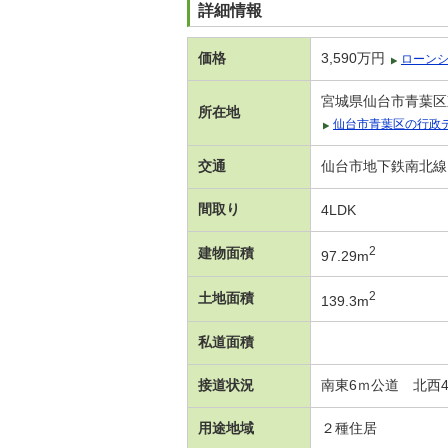
詳細情報
価格
3,590万円
ローン
宮城県仙台市青葉区
所在地
仙台市青葉区の行政
交通
仙台市地下鉄南北線 
間取り
4LDK
2
建物面積
97.29m
2
土地面積
139.3m
私道面積
接道状況
南東6ｍ公道 北西4
用途地域
２種住居