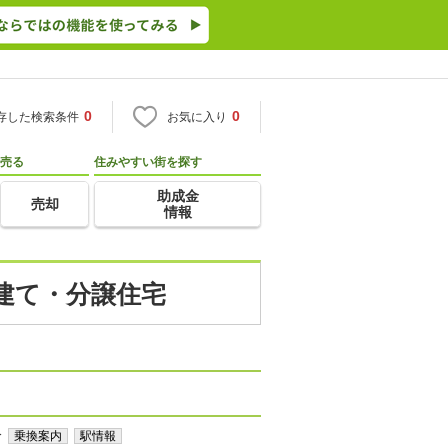
0
0
存した検索条件
お気に入り
売る
住みやすい街を探す
助成金
売却
情報
戸建て・分譲住宅
分
乗換案内
駅情報