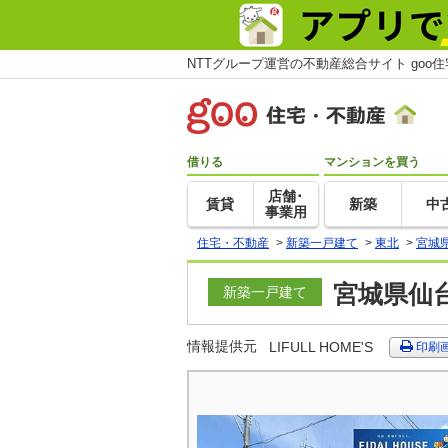
NTTグループ運営の不動産総合サイト goo
借りる
マンションを買う
店舗･
賃貸
新築
中
事業用
住宅・不動産
>
新築一戸建て
>
東北
>
宮城
宮城県仙
新築一戸建て
情報提供元
LIFULL HOME'S
印刷