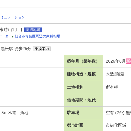
シミュレーション
東勝山1丁目
周辺地図
データ
仙台市青葉区周辺の家賃相場
黒松駅 徒歩25分
乗換案内
築年月（築年数）
2026年8月
新
建物構造・規模
木造2階建
土地権利
所有権
借地期間・地代
.5ｍ私道 角地
駐車場
空有 (2台)
都市計画
市街化区域