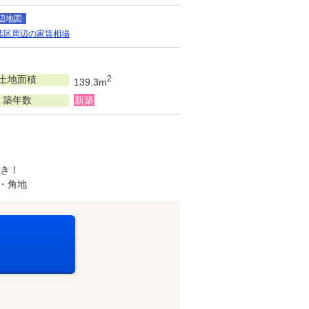
辺地図
葉区周辺の家賃相場
土地面積
2
139.3m
築年数
新築
付き！
・角地