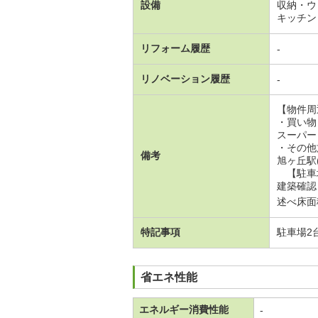
設備
収納・ウ
キッチン
リフォーム履歴
-
リノベーション履歴
-
【物件周
・買い物
スーパー（
・その他
備考
旭ヶ丘駅(
【駐車場
建築確認
述べ床面積
特記事項
駐車場2
省エネ性能
エネルギー消費性能
-