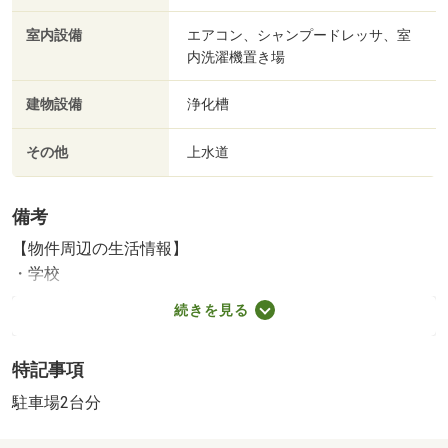
室内設備
エアコン、シャンプードレッサ、室
内洗濯機置き場
建物設備
浄化槽
その他
上水道
備考
【物件周辺の生活情報】
・学校
木ノ下小学校（1,750m）、木ノ下中学校（2,500m）
続きを見る
・買い物
スーパー（480m）、コンビニ（740m）、ドラッグストア
特記事項
（480m）
・その他施設
駐車場2台分
銀行（1,760m）