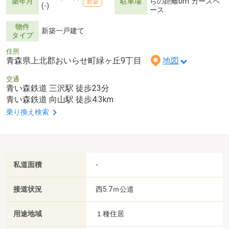
築年月
駐車場
らの距離0m カースペ
新築
(-)
ース
物件
新築一戸建て
タイプ
住所
青森県上北郡おいらせ町緑ヶ丘9丁目
地図
交通
青い森鉄道 三沢駅 徒歩23分
青い森鉄道 向山駅 徒歩4.3km
乗り換え検索
私道面積
-
接道状況
西5.7ｍ公道
用途地域
１種住居