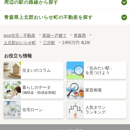
周辺の駅の路線から探す
青森県上北郡おいらせ町の不動産を探す
goo住宅・不動産
新築一戸建て
青森県
上北郡おいらせ町
三沢駅
2495万円 4LDK
お役立ち情報
「住みたい駅」
住まいのコラム
を見つけよう
暮らしのデータ
家賃相場
(補助金・助成金情報)
人気タウン
住宅ローン
ランキング