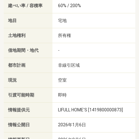
建ぺい率 / 容積率
60% / 200%
地目
宅地
土地権利
所有権
借地期間・地代
-
都市計画
非線引区域
現況
空室
引渡可能時期
即時
情報提供元
LIFULL HOME'S [1419800000873]
情報公開日
2026年1月6日