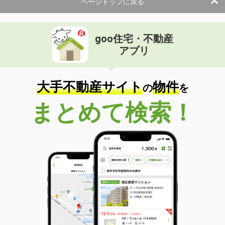
ページトップに戻る
goo住宅・不動産
アプリ
大手不動産サイト
物件
の
を
まとめて検索！