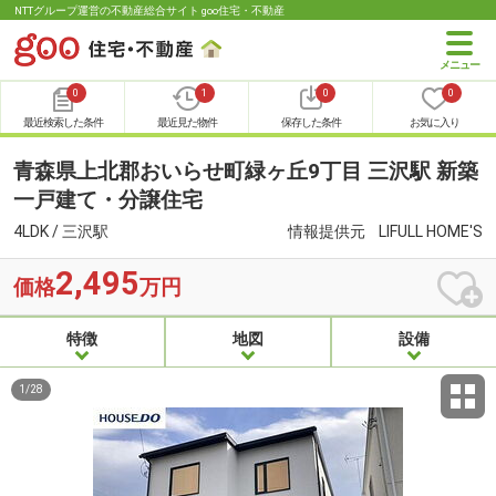
NTTグループ運営の不動産総合サイト goo住宅・不動産
0
1
0
0
最近検索した条件
最近見た物件
保存した条件
お気に入り
青森県上北郡おいらせ町緑ヶ丘9丁目 三沢駅 新築
一戸建て・分譲住宅
4LDK / 三沢駅
情報提供元
LIFULL HOME'S
2,495
価格
万円
特徴
地図
設備
1
/
28