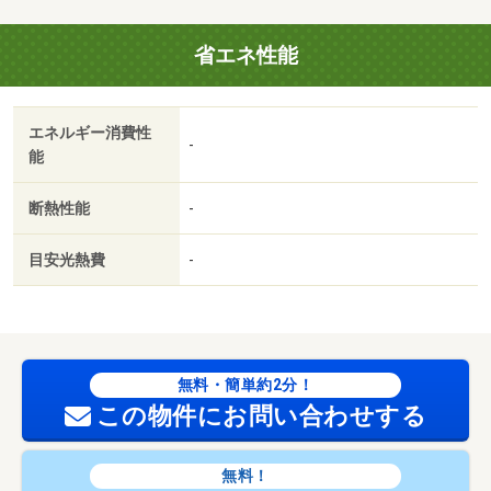
※エコキュート 【駐車場備考】カースペース 【設備・
特記事項備考】専用バス・専用トイレ・全居室収納
省エネ性能
国土法届出：不要
2
述べ床面積：93.98m
エネルギー消費性
-
能
断熱性能
-
目安光熱費
-
無料・簡単約2分！
この物件にお問い合わせする
無料！