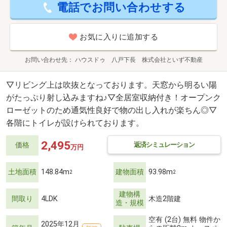
電話でお問い合わせする
お気に入りに追加する
お問い合わせ先
ハウスドゥ 八戸下長 株式会社といず不動産
▽リビング上は吹抜となっております。天窓から明るい陽
がたっぷり射し込みますね♪▽全居室収納付き！オープンク
ローゼットのため通気性良好で物の出し入れが楽ちん◎▽
各階にトイレが設けられております。
2,495
返済シミュレーション
価格
万円
土地面積
148.84m
建物面積
93.98m
2
2
建物構
間取り
4LDK
木造2階建
造・規模
空有 (2台) 無料 物件か
2025年12月