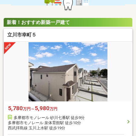
新着！おすすめ新築一戸建て
立川市幸町５
5,780
5,980
万円～
万円
多摩都市モノレール 砂川七番駅 徒歩9分
多摩都市モノレール 泉体育館駅 徒歩10分
西武拝島線 玉川上水駅 徒歩19分