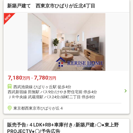
新築戸建て 西東京市ひばりが丘北4丁目
7,180
7,780
万円・
万円
西武池袋線 ひばりヶ丘駅 徒歩4分
西武新宿線 田無駅 バス9分/けやき野住宅前 停歩4分
ＪＲ中央線 武蔵境駅 バス24分/緑町二丁目 停歩8分
東京都西東京市ひばりが丘４
販売予告♪４LDK+RB+車庫付き♪新築戸建♪〇●東上野
PROJECTⅤ●〇/予告広告