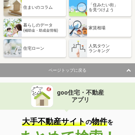
「住みたい街」
住まいのコラム
を見つけよう
暮らしのデータ
家賃相場
(補助金・助成金情報)
人気タウン
住宅ローン
ランキング
ページトップに戻る
goo住宅・不動産
アプリ
大手不動産サイト
物件
の
を