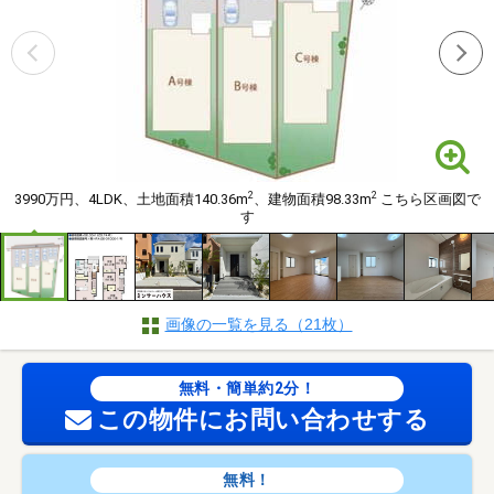
2
2
3990万円、4LDK、土地面積140.36m
、建物面積98.33m
こちら区画図で
す
画像の一覧を見る（21枚）
無料・簡単約2分！
この物件にお問い合わせする
無料！