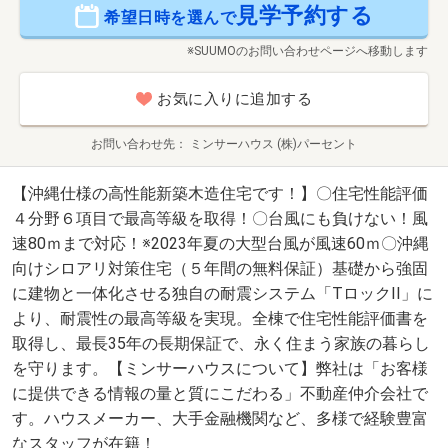
見学予約する
希望日時を選んで
※SUUMOのお問い合わせページへ移動します
お気に入りに追加する
お問い合わせ先
ミンサーハウス (株)パーセント
【沖縄仕様の高性能新築木造住宅です！】〇住宅性能評価
４分野６項目で最高等級を取得！〇台風にも負けない！風
速80ｍまで対応！※2023年夏の大型台風が風速60ｍ〇沖縄
向けシロアリ対策住宅（５年間の無料保証）基礎から強固
に建物と一体化させる独自の耐震システム「TロックII」に
より、耐震性の最高等級を実現。全棟で住宅性能評価書を
取得し、最長35年の長期保証で、永く住まう家族の暮らし
を守ります。【ミンサーハウスについて】弊社は「お客様
に提供できる情報の量と質にこだわる」不動産仲介会社で
す。ハウスメーカー、大手金融機関など、多様で経験豊富
なスタッフが在籍！