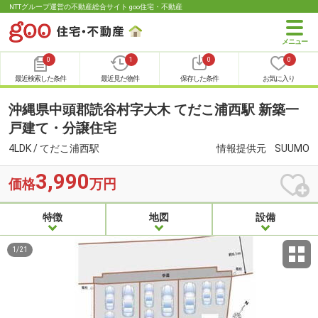
NTTグループ運営の不動産総合サイト goo住宅・不動産
0
1
0
0
最近検索した条件
最近見た物件
保存した条件
お気に入り
沖縄県中頭郡読谷村字大木 てだこ浦西駅 新築一
戸建て・分譲住宅
4LDK / てだこ浦西駅
情報提供元
SUUMO
3,990
価格
万円
特徴
地図
設備
1
/
21