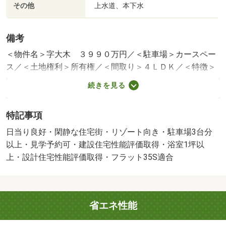
その他
上水道、本下水
備考
＜物件名＞字大木 ３９９０万円／＜駐車場＞カースペー
ス／＜土地権利＞所有権／＜間取り＞４ＬＤＫ／＜特徴＞
【ミンサーハウス】県内７拠点、ＳＮＳフォロワー２万以
続きを見る
上！ギフト券１２万！、建設住宅性能評価書（新築時）・
ＢＥＬＳ／省エネ基準適合認定書あり・フラット３５・Ｓ
特記事項
適合証明書・省エネルギー対策・年内引渡可
建築確認：有/NO.第ＨＰＡ－２６－０１０００－１号
日当り良好・閑静な住宅街・リゾート向き・駐車場3台分
販売戸数：1戸
以上・見学予約可・建設住宅性能評価取得・浴室1坪以
上・設計住宅性能評価取得・フラット35S適合
省エネ性能