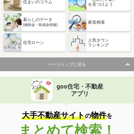
住まいのコラム
を見つけよう
暮らしのデータ
家賃相場
(補助金・助成金情報)
人気タウン
住宅ローン
ランキング
ページトップに戻る
goo住宅・不動産
アプリ
大手不動産サイト
物件
の
を
まとめて検索！