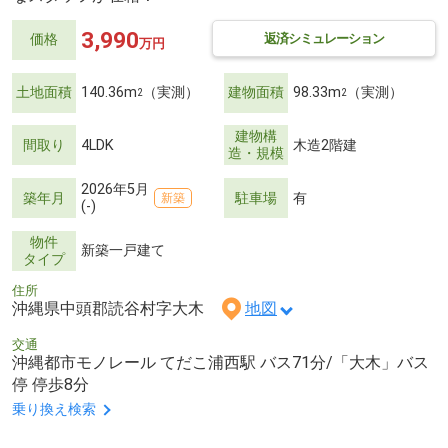
3,990
返済シミュレーション
価格
万円
土地面積
140.36m
（実測）
建物面積
98.33m
（実測）
2
2
建物構
間取り
4LDK
木造2階建
造・規模
2026年5月
築年月
駐車場
有
新築
(-)
物件
新築一戸建て
タイプ
住所
沖縄県中頭郡読谷村字大木
地図
交通
沖縄都市モノレール てだこ浦西駅 バス71分/「大木」バス
停 停歩8分
乗り換え検索