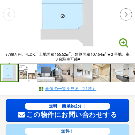
2
2
3788万円、4LDK、土地面積165.52m
、建物面積107.64m
■２号地、車
３台駐車可能■
画像の一覧を見る（21枚）
無料・簡単約2分！
この物件にお問い合わせする
無料！