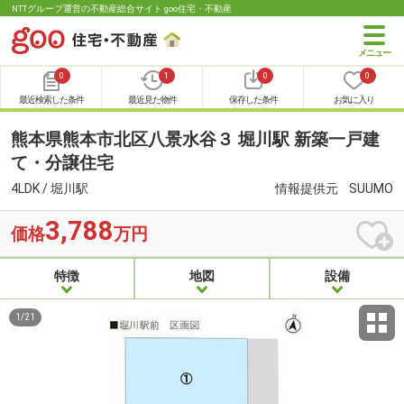
NTTグループ運営の不動産総合サイト goo住宅・不動産
0
1
0
0
最近検索した条件
最近見た物件
保存した条件
お気に入り
熊本県熊本市北区八景水谷３ 堀川駅 新築一戸建
て・分譲住宅
4LDK / 堀川駅
情報提供元
SUUMO
3,788
価格
万円
特徴
地図
設備
1
/
21