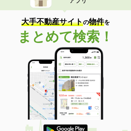
アプリ
大手不動産サイト
物件
の
を
まとめて検索！