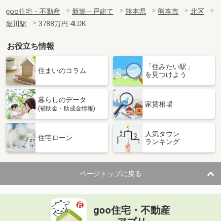
goo住宅・不動産
新築一戸建て
熊本県
熊本市
北区
堀川駅
3788万円 4LDK
お役立ち情報
「住みたい駅」
住まいのコラム
を見つけよう
暮らしのデータ
家賃相場
(補助金・助成金情報)
人気タウン
住宅ローン
ランキング
ページトップに戻る
goo住宅・不動産