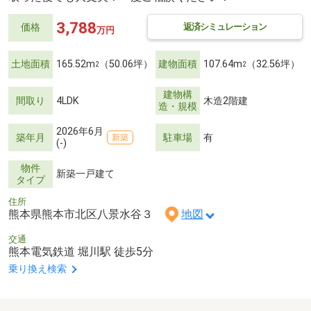
3,788
返済シミュレーション
価格
万円
土地面積
165.52m
（50.06坪）
建物面積
107.64m
（32.56坪）
2
2
建物構
間取り
4LDK
木造2階建
造・規模
2026年6月
築年月
駐車場
有
新築
(-)
物件
新築一戸建て
タイプ
住所
熊本県熊本市北区八景水谷３
地図
交通
熊本電気鉄道 堀川駅 徒歩5分
乗り換え検索