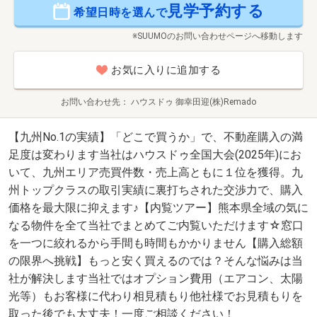
見学予約する
希望日時を選んで
※SUUMOのお問い合わせページへ移動します
お気に入りに追加する
お問い合わせ先
ハウスドゥ 御幸田迎(株)Remado
【九州No.1の実績】「どこで買うか」で、不動産購入の満
足度は変わります当社はハウスドゥ全国大会(2025年)にお
いて、九州エリア売買件数・売上高ともに１位を獲得。九
州トップクラスの取引実績に裏打ちされた交渉力で、購入
価格を最大限に抑えます♪【内覧ツアー】熊本県全域の気に
なる物件を全て当社でまとめてご内覧いただけます☆窓口
を一つに絞れるから手間も時間もかかりません【購入総額
の限界へ挑戦】もっと安く買えるのでは？そんな悩みは当
社が解決します当社ではオプション費用（エアコン、太陽
光等）もお客様に代わり相見積もり他社様でお見積もりを
取った後でも大丈夫！一度ご相談ください！