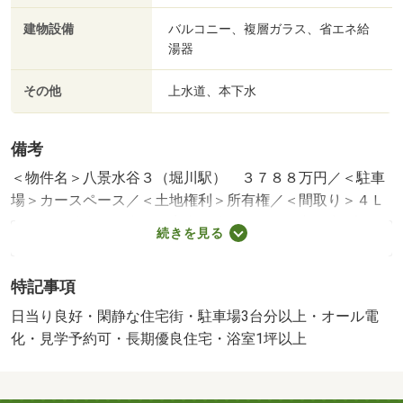
建物設備
バルコニー、複層ガラス、省エネ給
湯器
その他
上水道、本下水
備考
＜物件名＞八景水谷３（堀川駅） ３７８８万円／＜駐車
場＞カースペース／＜土地権利＞所有権／＜間取り＞４Ｌ
ＤＫ／＜特徴＞《本日ご案内可能！》長期優良住宅♪広々４
続きを見る
ＬＤＫ♪駐車３台可能♪、長期優良住宅認定通知書・駐車３
台以上可・即引渡可・２沿線以上利用可・土地５０坪以上
特記事項
販売戸数：1戸
日当り良好・閑静な住宅街・駐車場3台分以上・オール電
化・見学予約可・長期優良住宅・浴室1坪以上