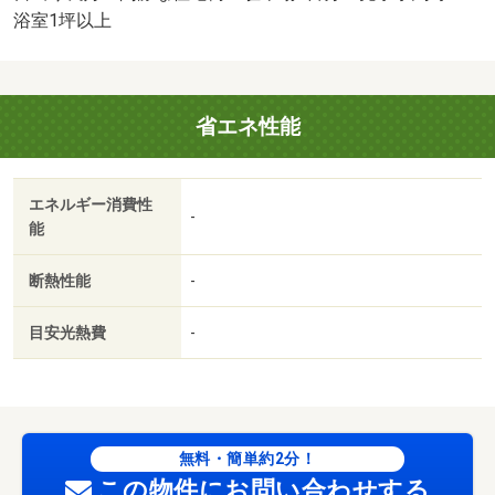
法令等制限：法第２２条区域、宅地造成等工事規制区域
浴室1坪以上
省エネ性能
エネルギー消費性
-
能
断熱性能
-
目安光熱費
-
無料・簡単約2分！
この物件にお問い合わせする