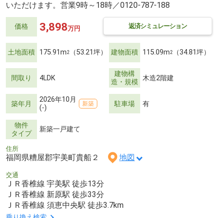
いただけます。営業9時～18時／0120-787-188
3,898
返済シミュレーション
価格
万円
土地面積
175.91m
（53.21坪）
建物面積
115.09m
（34.81坪）
2
2
建物構
間取り
4LDK
木造2階建
造・規模
2026年10月
築年月
駐車場
有
新築
(-)
物件
新築一戸建て
タイプ
住所
福岡県糟屋郡宇美町貴船２
地図
交通
ＪＲ香椎線 宇美駅 徒歩13分
ＪＲ香椎線 新原駅 徒歩33分
ＪＲ香椎線 須恵中央駅 徒歩3.7km
乗り換え検索