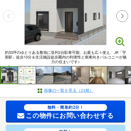
約53坪のゆとりある敷地に並列2台駐車可能、お庭も広々使え、JR「宇
美駅」徒歩13分＆生活施設徒歩圏内の利便性と南東向きバルコニーが魅
力の住まいです♪
画像の一覧を見る（21枚）
無料・簡単約2分！
この物件にお問い合わせする