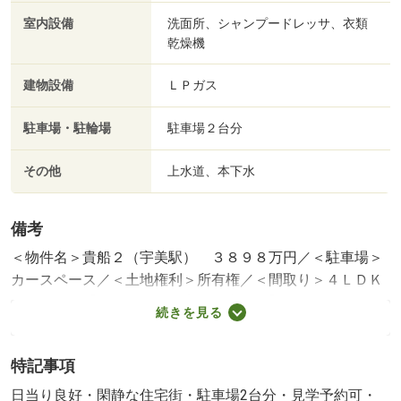
室内設備
洗面所、シャンプードレッサ、衣類
乾燥機
建物設備
ＬＰガス
駐車場・駐輪場
駐車場２台分
その他
上水道、本下水
備考
＜物件名＞貴船２（宇美駅） ３８９８万円／＜駐車場＞
カースペース／＜土地権利＞所有権／＜間取り＞４ＬＤＫ
／＜特徴＞【２０２６年は家賃、卒業。】＼即日見学可
続きを見る
／、年内引渡可・駐車２台可・土地５０坪以上・ＬＤＫ１
８畳以上・システムキッチン
特記事項
建築確認：有/NO.第ＫＪＨ２６－００１４１－１号
販売戸数：1戸
日当り良好・閑静な住宅街・駐車場2台分・見学予約可・