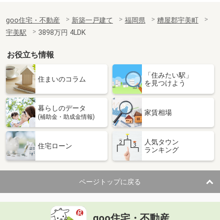
goo住宅・不動産
新築一戸建て
福岡県
糟屋郡宇美町
宇美駅
3898万円 4LDK
お役立ち情報
「住みたい駅」
住まいのコラム
を見つけよう
暮らしのデータ
家賃相場
(補助金・助成金情報)
人気タウン
住宅ローン
ランキング
ページトップに戻る
goo住宅・不動産