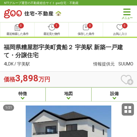
NTTグループ運営の不動産総合サイト goo住宅・不動産
0
1
0
0
最近検索した条件
最近見た物件
保存した条件
お気に入り
福岡県糟屋郡宇美町貴船２ 宇美駅 新築一戸建
て・分譲住宅
4LDK / 宇美駅
情報提供元
SUUMO
3,898
価格
万円
特徴
地図
設備
1
/
21