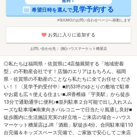
無料！
見学予約する
希望日時を選んで
※SUUMOのお問い合わせページへ移動します
お気に入りに追加する
お問い合わせ先
(株)ハウスマーケット糟屋店
◎私たちは福岡県・佐賀県に4店舗展開する「地域密着
型」の不動産会社です！店舗のエリアはもちろん、福岡
県・佐賀県の不動産のことなら私たちに全てお任せくださ
い！！〈見学予約受付中〉■約53坪のゆとりの敷地で駐車
やお庭も広々使える住まい■JR香椎線「宇美駅」から徒歩
13分で通勤通学に便利♪■並列駐車２台可能で出し入れスム
ーズな駐車場■南東向きバルコニーで日当たり風通し良好■
徒歩圏内に生活施設充実の好立地～ご来店の場合～ハウス
マーケット糟屋店はJR「酒殿」駅徒歩4分。合同駐車場110
台完備＆キッズスペース完備で、ご家族で安心してご来店