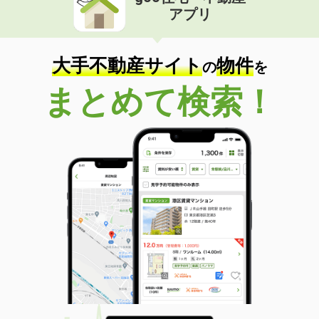
アプリ
大手不動産サイト
物件
の
を
まとめて検索！