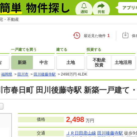
住宅・不動産
1
最近見た物件
保
一戸建てを買う
建てる
投資する
不動産
古
新築
中古
土地
土地活用
投資
>
福岡県
>
田川市
>
田川後藤寺駅
>
2498万円 4LDK
川市春日町 田川後藤寺駅 新築一戸建て
2,498
価格
万円
交通
ＪＲ日田彦山線
田川後藤寺駅
徒歩9