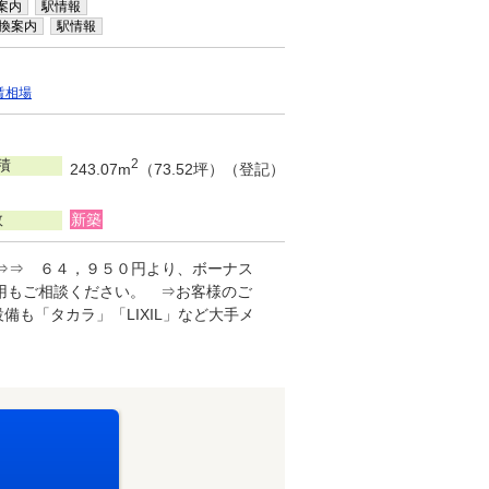
案内
駅情報
換案内
駅情報
賃相場
積
2
243.07m
（73.52坪）（登記）
数
新築
⇒⇒⇒ ６４，９５０円より、ボーナス
用もご相談ください。 ⇒お客様のご
も「タカラ」「LIXIL」など大手メ