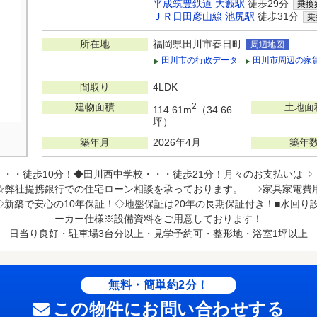
平成筑豊鉄道
大藪駅
徒歩29分
乗換
ＪＲ日田彦山線
池尻駅
徒歩31分
乗
所在地
福岡県田川市春日町
周辺地図
田川市の行政データ
田川市周辺の家
間取り
4LDK
建物面積
2
土地面
114.61m
（34.66
坪）
築年月
2026年4月
築年
・・・徒歩10分！◆田川西中学校・・・徒歩21分！月々のお支払いは
☆弊社提携銀行での住宅ローン相談を承っております。 ⇒家具家電費
新築で安心の10年保証！◇地盤保証は20年の長期保証付き！■水回り設備
ーカー仕様※設備資料をご用意しております！
日当り良好・駐車場3台分以上・見学予約可・整形地・浴室1坪以上
無料・簡単約2分！
この物件にお問い合わせする