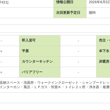
情報公開日
2026年8月5
7421]
次回更新予定日
随時
即入居可
売主・
-
-
平屋
本下水
○
-
カウンターキッチン
床暖房
-
-
バリアフリー
○
-
収納スペース・洗面所・ウォークインクローゼット・シャンプードレッ
インターホン・風呂・ＬＰガス・対面Ｋ・トイレ２ヶ所・浄水器・複層