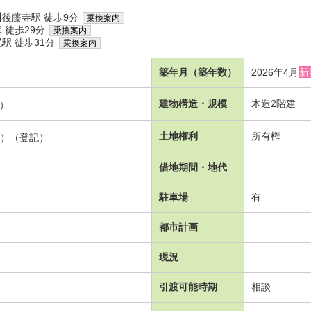
後藤寺駅 徒歩9分
乗換案内
 徒歩29分
乗換案内
駅 徒歩31分
乗換案内
築年月（築年数）
2026年4月
新
建物構造・規模
木造2階建
坪）
土地権利
所有権
2坪）（登記）
借地期間・地代
駐車場
有
都市計画
現況
引渡可能時期
相談