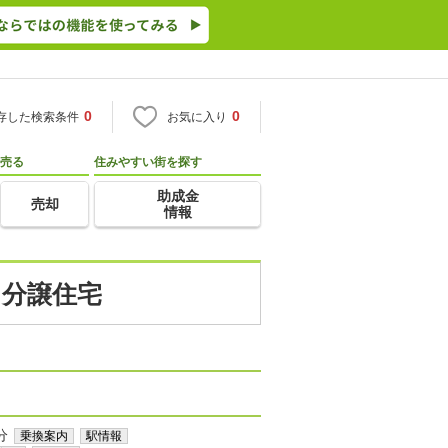
0
0
存した検索条件
お気に入り
売る
住みやすい街を探す
助成金
売却
情報
・分譲住宅
分
乗換案内
駅情報