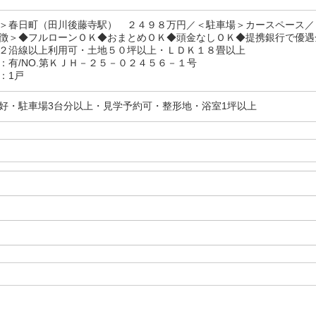
＞春日町（田川後藤寺駅） ２４９８万円／＜駐車場＞カースペース／
徴＞◆フルローンＯＫ◆おまとめＯＫ◆頭金なしＯＫ◆提携銀行で優遇
２沿線以上利用可・土地５０坪以上・ＬＤＫ１８畳以上
：有/NO.第ＫＪＨ－２５－０２４５６－１号
：1戸
好・駐車場3台分以上・見学予約可・整形地・浴室1坪以上