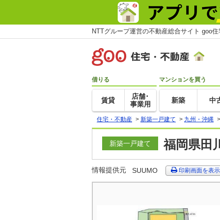
NTTグループ運営の不動産総合サイト goo
借りる
マンションを買う
店舗･
賃貸
新築
中
事業用
住宅・不動産
>
新築一戸建て
>
九州・沖縄
福岡県田
新築一戸建て
情報提供元
SUUMO
印刷画面を表示