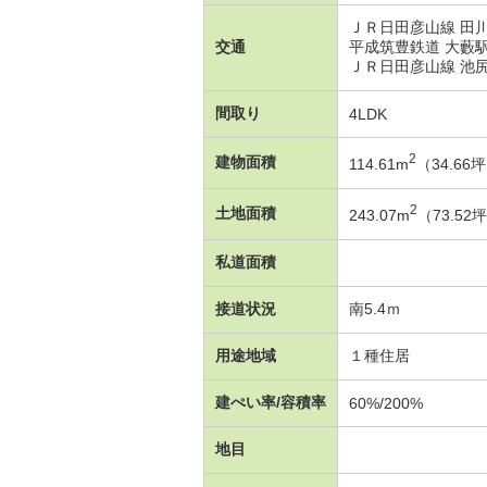
ＪＲ日田彦山線 田川
交通
平成筑豊鉄道 大藪駅
ＪＲ日田彦山線 池尻
間取り
4LDK
2
建物面積
114.61m
（34.66
2
土地面積
243.07m
（73.5
私道面積
接道状況
南5.4ｍ
用途地域
１種住居
建ぺい率/容積率
60%/200%
地目