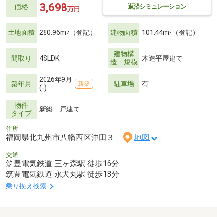
3,698
返済シミュレーション
価格
万円
土地面積
280.96m
（登記）
建物面積
101.44m
（登記）
2
2
建物構
間取り
4SLDK
木造平屋建て
造・規模
2026年9月
築年月
駐車場
有
新築
(-)
物件
新築一戸建て
タイプ
住所
福岡県北九州市八幡西区沖田３
地図
交通
筑豊電気鉄道 三ヶ森駅 徒歩16分
筑豊電気鉄道 永犬丸駅 徒歩18分
乗り換え検索