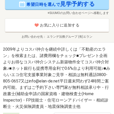
見学予約する
希望日時を選んで
※SUUMOのお問い合わせページへ移動します
お気に入りに追加する
お問い合わせ先
エランデ法務グループ (有)エラン
2009年よりコスパ仲介を継続中詳しくは「不動産のエラ
ン」を検索または、諸費用欄をチェック■プレゼント企画
よりお得なコスパ仲介システム新築物件全てコスパ仲介対
象♪■ネット銀行も提携専用金利で0.6%台より利用可能♪■み
らいエコ住宅支援事業対象ご見学・相談は無料通話0800-
805-0657又はinfo@elan-de.net平日週末問わず24時間ご案
内可能。まずはご予約下さい専門家が無料相談承り中・行
政書士(補助金申請の国家資格・建物検査士(Home
Inspector)・FP技能士・住宅ローンアドバイザー・相続診
断士・火災保険調査員・地震保険調査士他