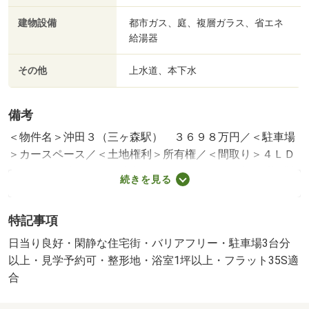
建物設備
都市ガス、庭、複層ガラス、省エネ
給湯器
その他
上水道、本下水
備考
＜物件名＞沖田３（三ヶ森駅） ３６９８万円／＜駐車場
＞カースペース／＜土地権利＞所有権／＜間取り＞４ＬＤ
Ｋ＋２Ｓ（納戸）／＜特徴＞●エランのコスパ仲介※必ず諸
続きを見る
費用欄見てね●国の３５万円補助金対象、ＢＥＬＳ／省エ
ネ基準適合認定書あり・フラット３５・Ｓ適合証明書・省
特記事項
エネルギー対策・フラット３５Ｓに対応・高気密高断熱住
宅
日当り良好・閑静な住宅街・バリアフリー・駐車場3台分
建築確認：有/NO.ＫＪＨ２５－０３２３６－１
以上・見学予約可・整形地・浴室1坪以上・フラット35S適
販売戸数：1戸
合
法令等制限：宅地造成工事規制区域、高さ最高限度有、壁