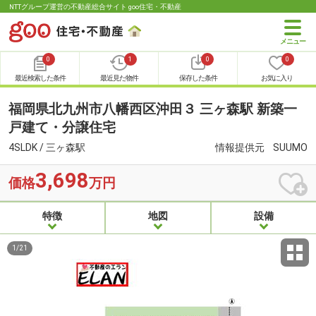
NTTグループ運営の不動産総合サイト goo住宅・不動産
0
1
0
0
最近検索した条件
最近見た物件
保存した条件
お気に入り
福岡県北九州市八幡西区沖田３ 三ヶ森駅 新築一
戸建て・分譲住宅
4SLDK / 三ヶ森駅
情報提供元
SUUMO
3,698
価格
万円
特徴
地図
設備
1
/
21