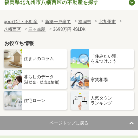
福岡県北九州市八幡西区の不動産を探す
goo住宅・不動産
新築一戸建て
福岡県
北九州市
八幡西区
三ヶ森駅
3698万円 4SLDK
お役立ち情報
「住みたい駅」
住まいのコラム
を見つけよう
暮らしのデータ
家賃相場
(補助金・助成金情報)
人気タウン
住宅ローン
ランキング
ページトップに戻る