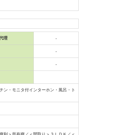
代理
-
-
-
チン・モニタ付インターホン・風呂・ト
権利＞所有権／＜間取り＞３ＬＤＫ／＜