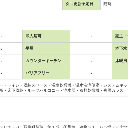
次回更新予定日
随時
即入居可
売主・
-
-
平屋
本下水
○
-
カウンターキッチン
床暖房
-
-
バリアフリー
-
-
ー・トイレ・収納スペース・浴室乾燥機・温水洗浄便座・システムキッ
所・床下収納・ルーフバルコニー・浄水器・衣類乾燥機・複層ガラス
＞リナージュ藍住町勝瑞 第１期 ①号棟 建物３１．０５坪／＜土地