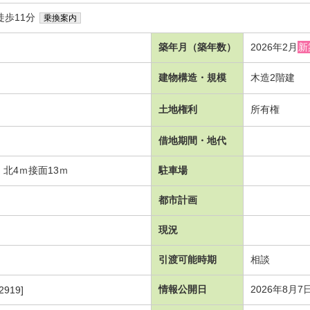
徒歩11分
乗換案内
築年月（築年数）
2026年2月
新
建物構造・規模
木造2階建
土地権利
所有権
借地期間・地代
ｍ 北4ｍ接面13ｍ
駐車場
都市計画
現況
引渡可能時期
相談
情報公開日
2026年8月7
2919]