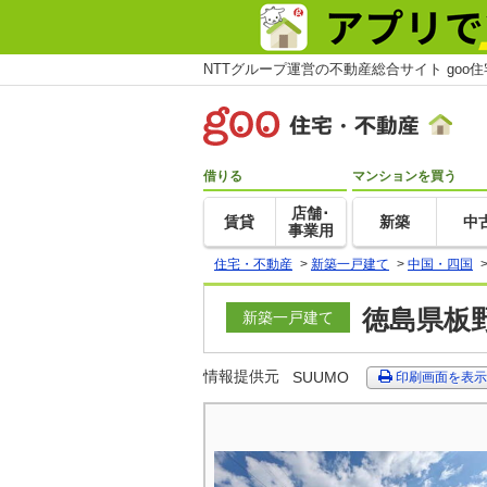
NTTグループ運営の不動産総合サイト goo
借りる
マンションを買う
店舗･
賃貸
新築
中
事業用
住宅・不動産
>
新築一戸建て
>
中国・四国
徳島県板
新築一戸建て
情報提供元
SUUMO
印刷画面を表示