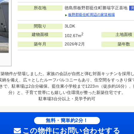
所在地
徳島県板野郡藍住町勝瑞字正喜地
板野郡藍住町周辺の家賃相場
間取り
3LDK
建物面積
2
土地面積
102.67m
築年月
2026年2月
築年数
新築物件が登場しました。家族の会話が自然と弾む対面キッチンを採用し
収納を備え、広々としたルーフバルコニーもあり、住空間をすっきり保
で、駐車場は2台分確保。藍住東小学校まで1223ｍ（徒歩約16分）、藍
分）と、子育て世帯にも嬉しい住環境が整った新築住宅です。
駐車場3台分以上・見学予約可
無料・簡単約2分！
この物件にお問い合わせする