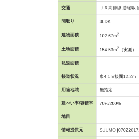
交通
ＪＲ高徳線 勝瑞駅 
間取り
3LDK
2
建物面積
102.67m
2
土地面積
154.53m
（実測）
私道面積
接道状況
東4.1ｍ接面12.2
用途地域
無指定
建ぺい率/容積率
70%/200%
地目
情報提供元
SUUMO [070Z2017