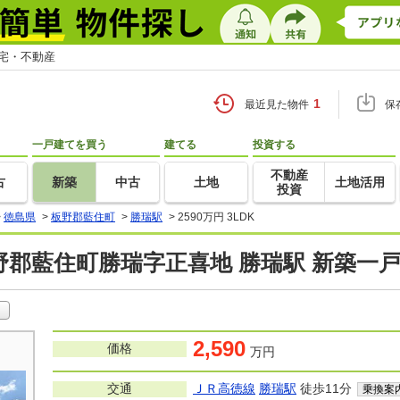
住宅・不動産
1
最近見た物件
保
一戸建てを買う
建てる
投資する
不動産
古
新築
中古
土地
土地活用
投資
>
徳島県
>
板野郡藍住町
>
勝瑞駅
>
2590万円 3LDK
野郡藍住町勝瑞字正喜地 勝瑞駅 新築一
2,590
価格
万円
交通
ＪＲ高徳線
勝瑞駅
徒歩11分
乗換案