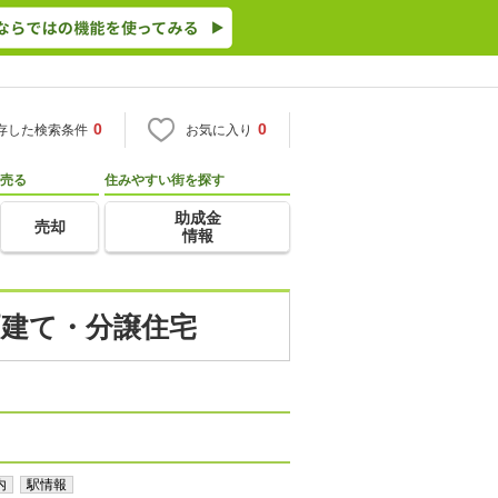
0
0
存した検索条件
お気に入り
売る
住みやすい街を探す
助成金
売却
情報
戸建て・分譲住宅
内
駅情報