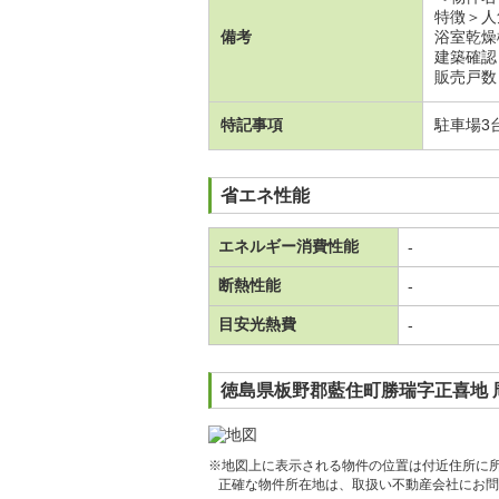
特徴＞人
備考
浴室乾燥
建築確認
販売戸数
特記事項
駐車場3
省エネ性能
エネルギー消費性能
-
断熱性能
-
目安光熱費
-
徳島県板野郡藍住町勝瑞字正喜地 
※地図上に表示される物件の位置は付近住所に
正確な物件所在地は、取扱い不動産会社にお問