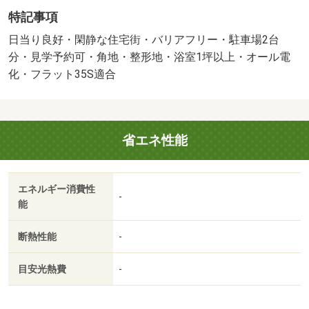
フラット３５Ｓに対応・太陽光発電システム・地盤調査
特記事項
済・年内引渡可
建築確認：有/NO.Ｒ７建確建住セ下第０３２５号
日当り良好・閑静な住宅街・バリアフリー・駐車場2台
販売戸数：1戸
分・見学予約可・角地・整形地・浴室1坪以上・オール電
化・フラット35S適合
省エネ性能
エネルギー消費性
-
能
断熱性能
-
目安光熱費
-