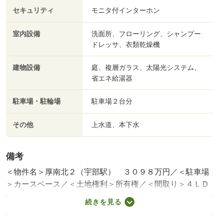
セキュリティ
モニタ付インターホン
室内設備
洗面所、フローリング、シャンプー
ドレッサ、衣類乾燥機
建物設備
庭、複層ガラス、太陽光システム、
省エネ給湯器
駐車場・駐輪場
駐車場２台分
その他
上水道、本下水
備考
＜物件名＞厚南北２（宇部駅） ３０９８万円／＜駐車場
＞カースペース／＜土地権利＞所有権／＜間取り＞４ＬＤ
Ｋ／＜特徴＞フルローンＯＫ！１度断られた方もジャッジ
続きを見る
に全てお任せください！、フラット３５・Ｓ適合証明書・