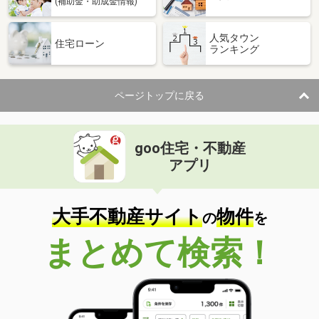
(補助金・助成金情報)
人気タウン
住宅ローン
ランキング
ページトップに戻る
goo住宅・不動産
アプリ
大手不動産サイト
物件
の
を
まとめて検索！