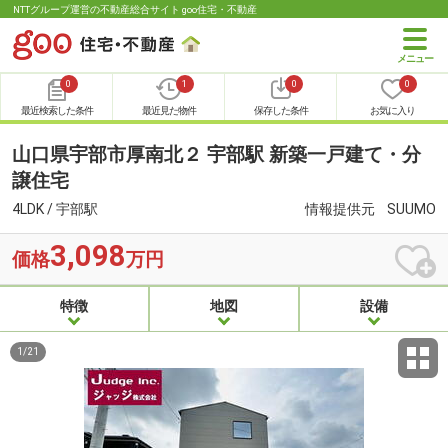
NTTグループ運営の不動産総合サイト goo住宅・不動産
0
1
0
0
最近検索した条件
最近見た物件
保存した条件
お気に入り
山口県宇部市厚南北２ 宇部駅 新築一戸建て・分
譲住宅
4LDK / 宇部駅
情報提供元
SUUMO
3,098
価格
万円
特徴
地図
設備
1
/
21