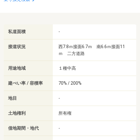
私道面積
-
接道状況
西7.8ｍ接面6.7ｍ 南6.6ｍ接面11
ｍ 二方道路
用途地域
１種中高
建ぺい率 / 容積率
70% / 200%
地目
-
土地権利
所有権
借地期間・地代
-