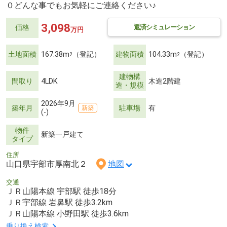
０どんな事でもお気軽にご連絡ください♪
3,098
返済シミュレーション
価格
万円
土地面積
167.38m
（登記）
建物面積
104.33m
（登記）
2
2
建物構
間取り
4LDK
木造2階建
造・規模
2026年9月
築年月
駐車場
有
新築
(-)
物件
新築一戸建て
タイプ
住所
山口県宇部市厚南北２
地図
交通
ＪＲ山陽本線 宇部駅 徒歩18分
ＪＲ宇部線 岩鼻駅 徒歩3.2km
ＪＲ山陽本線 小野田駅 徒歩3.6km
乗り換え検索