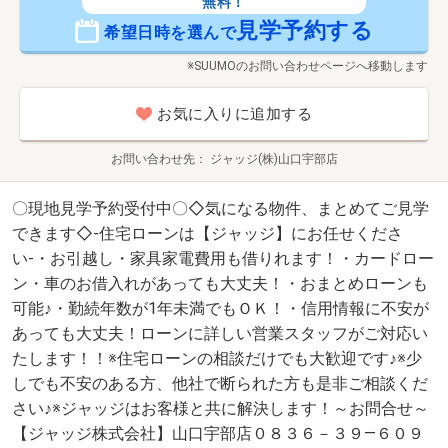
無料！
見学予約する
希望日時を選んで
※SUUMOのお問い合わせページへ移動します
お気に入りに追加する
お問い合わせ先
ジャッジ(株)山口宇部店
〇現地見学予約受付中〇◇気になる物件、まとめてご見学
できます◇-住宅ローンは【ジャッジ】にお任せくださ
い-・お引越し・家具家電費用も借りれます！・カードロー
ン・車のお借入れがあっても大丈夫！・おまとめローンも
可能♪・勤続年数が1年未満でもＯＫ！・信用情報に不安が
あっても大丈夫！ローンに詳しい営業スタッフがご対応い
たします！！※住宅ローンの相談だけでも大歓迎です♪※少
しでも不安のある方、他社で断られた方も是非ご相談くだ
さい♪※ジャッジはお客様と共に解決します！～お問合せ～
【ジャッジ株式会社】山口宇部店０８３６－３９―６０９