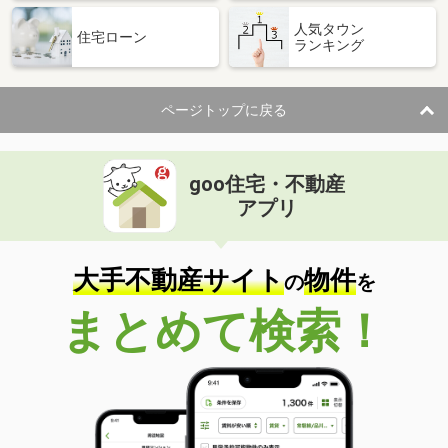
人気タウン
住宅ローン
ランキング
ページトップに戻る
goo住宅・不動産
アプリ
大手不動産サイト
物件
の
を
まとめて検索！