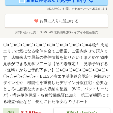
希望日時を選んで
※SUUMOのお問い合わせページへ移動します
お気に入りに追加する
お問い合わせ先
SUMiTAS 北長瀬店(株)ケイアイ不動産販売
〇●〇●〇●〇●〇●〇●〇●〇●〇●〇●〇●〇●〇●本物件周辺
エリアの気になる物件を全てご提案、ご案内させて頂きま
す！店頭来店で最新の物件情報を知りたい！まとめて物件
見学ができる見学ツアーは【その場確定！ 見学予約する
（無料）からご予約下さい】〇●〇●〇●〇●〇●〇●〇●〇●
〇●〇●〇●〇●〇●・BELS／省エネ基準適合認定・内観のデ
ザイン性や 機能性を重視したデザイン分譲住宅・必要な
ところに必要な大きさの収納を配置 (WIC、パントリーな
ど)・構造躯体保証・各種設備保証に加え 第三者機関によ
る地盤保証など 長期にわたる安心のサポート
3,180
返済シミュレーション
価格