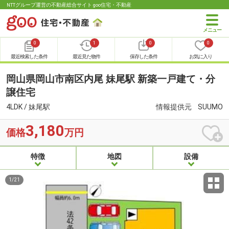
NTTグループ運営の不動産総合サイト goo住宅・不動産
0
1
0
0
最近検索した条件
最近見た物件
保存した条件
お気に入り
岡山県岡山市南区内尾 妹尾駅 新築一戸建て・分
譲住宅
4LDK / 妹尾駅
情報提供元
SUUMO
3,180
価格
万円
特徴
地図
設備
1
/
21