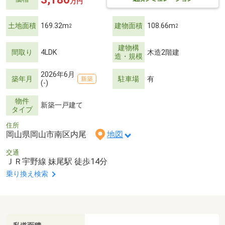
万円
土地面積
169.32m
建物面積
108.66m
2
2
建物構
間取り
4LDK
木造2階建
造・規模
2026年6月
築年月
駐車場
有
新築
(-)
物件
新築一戸建て
タイプ
住所
岡山県岡山市南区内尾
地図
交通
ＪＲ宇野線 妹尾駅 徒歩14分
乗り換え検索