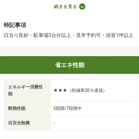
＜特徴＞【２４時間見学予約可能】新築戸建の事ならケイ
続きを見る
アイ不動産販売へ♪、ＢＥＬＳ／省エネ基準適合認定書あ
り・フラット３５Ｓに対応・地盤調査済・駐車３台以上
特記事項
可・土地５０坪以上
建築確認：有/NO.第Ｒ０８ＳＨＣ１０２１４０号
日当り良好・駐車場3台分以上・見学予約可・浴室1坪以上
販売戸数：1戸
省エネ性能
エネルギー消費性
★★★（削減率20％達成）
能
断熱性能
5段階/7段階中
目安光熱費
-