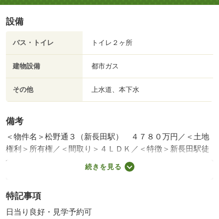
設備
バス・トイレ
トイレ２ヶ所
建物設備
都市ガス
その他
上水道、本下水
備考
＜物件名＞松野通３（新長田駅） ４７８０万円／＜土地
権利＞所有権／＜間取り＞４ＬＤＫ／＜特徴＞新長田駅徒
歩約５分の立地♪是非現地をご内覧ください♪、フラット３
続きを見る
５Ｓに対応・２沿線以上利用可・陽当り良好・ＬＤＫ１５
畳以上・前道６ｍ以上
特記事項
建築確認：有/NO.ＢＶＪ－ＥＫＢ２４－１０－０２１１
販売戸数：1戸
日当り良好・見学予約可