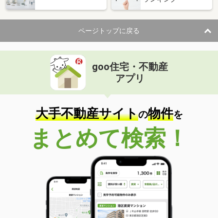
ページトップに戻る
goo住宅・不動産
アプリ
大手不動産サイト
物件
の
を
まとめて検索！