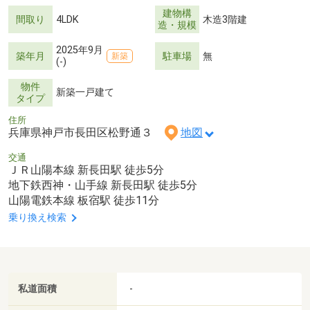
建物構
間取り
4LDK
木造3階建
造・規模
2025年9月
築年月
駐車場
無
新築
(-)
物件
新築一戸建て
タイプ
住所
兵庫県神戸市長田区松野通３
地図
交通
ＪＲ山陽本線 新長田駅 徒歩5分
地下鉄西神・山手線 新長田駅 徒歩5分
山陽電鉄本線 板宿駅 徒歩11分
乗り換え検索
私道面積
-