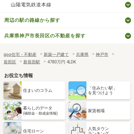
山陽電気鉄道本線
周辺の駅の路線から探す
兵庫県神戸市長田区の不動産を探す
goo住宅・不動産
新築一戸建て
兵庫県
神戸市
長田区
新長田駅
4780万円 4LDK
お役立ち情報
「住みたい駅」
住まいのコラム
を見つけよう
暮らしのデータ
家賃相場
(補助金・助成金情報)
人気タウン
住宅ローン
ランキング