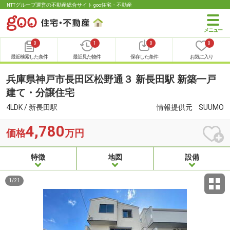
NTTグループ運営の不動産総合サイト goo住宅・不動産
0
1
0
0
最近検索した条件
最近見た物件
保存した条件
お気に入り
兵庫県神戸市長田区松野通３ 新長田駅 新築一戸
建て・分譲住宅
4LDK / 新長田駅
情報提供元
SUUMO
4,780
価格
万円
特徴
地図
設備
1
/
21