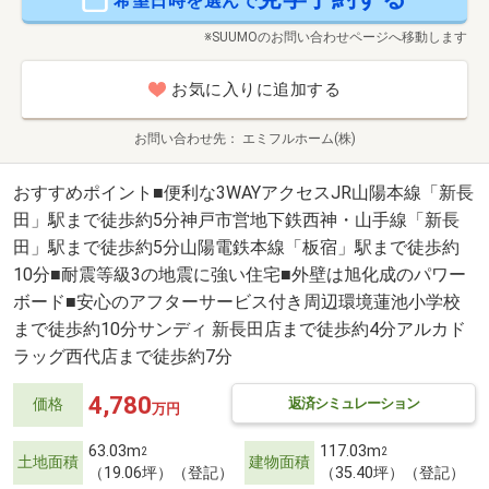
希望日時を選んで
※SUUMOのお問い合わせページへ移動します
お気に入りに追加する
お問い合わせ先
エミフルホーム(株)
おすすめポイント■便利な3WAYアクセスJR山陽本線「新長
田」駅まで徒歩約5分神戸市営地下鉄西神・山手線「新長
田」駅まで徒歩約5分山陽電鉄本線「板宿」駅まで徒歩約
10分■耐震等級3の地震に強い住宅■外壁は旭化成のパワー
ボード■安心のアフターサービス付き周辺環境蓮池小学校
まで徒歩約10分サンディ 新長田店まで徒歩約4分アルカド
ラッグ西代店まで徒歩約7分
4,780
返済シミュレーション
価格
万円
63.03m
117.03m
2
2
土地面積
建物面積
（19.06坪）（登記）
（35.40坪）（登記）