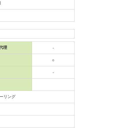
日
代理
-
○
-
ーリング