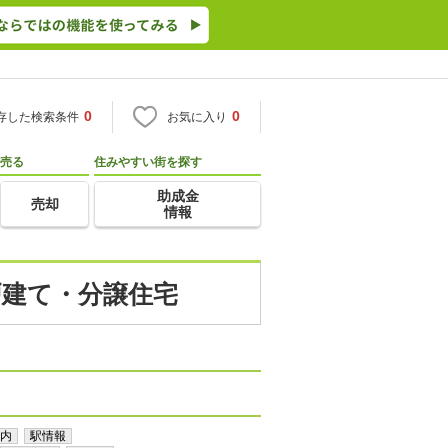
0
0
存した検索条件
お気に入り
売る
住みやすい街を探す
助成金
売却
情報
戸建て・分譲住宅
内
駅情報