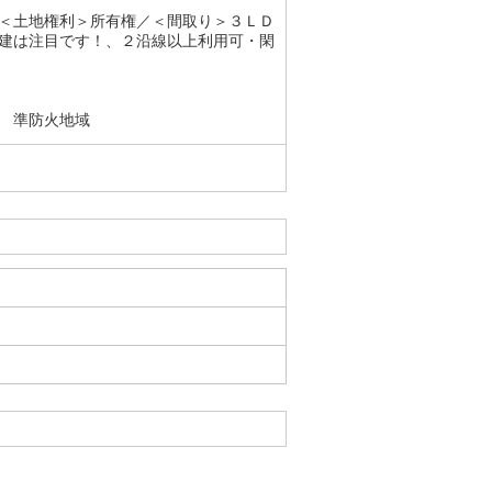
＜土地権利＞所有権／＜間取り＞３ＬＤ
建は注目です！、２沿線以上利用可・閑
） 準防火地域