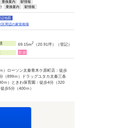
乗換案内
駅情報
分
乗換案内
駅情報
周辺地図
京区周辺の家賃相場
積
2
69.15m
（20.91坪）（登記）
数
新築
40ｍ）ローソン太秦青木ケ原町店：徒歩
2分（899ｍ）ドラッグユタカ太秦三条
30ｍ）ときわ保育園：徒歩4分（320
徒歩5分（400ｍ）