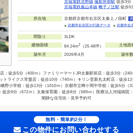
京福電鉄北野線
撮影所前駅
徒歩3分
京福電鉄嵐山本線
帷子ノ辻駅
徒歩5
所在地
京都府京都市右京区太秦上ノ段町
京都市右京区の行政データ
京都市右
間取り
3LDK
建物面積
2
土地面
84.24m
（25.48坪）
築年月
2026年4月
築年
店：徒歩5分（400ｍ）ファミリーマートJR太秦駅前店：徒歩3分（2
ットライクス常盤店：徒歩10分（740ｍ）キリン堂新丸太町店：徒歩1
峨野小学校：徒歩13分（1010ｍ）京都市立蜂ケ岡中学校：徒歩5分（3
徒歩9分（672ｍ）太秦保育園：徒歩8分（589ｍ）医療法人河端病院：
閑静な住宅街・見学予約可
無料・簡単約2分！
この物件にお問い合わせする