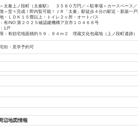
＞太秦上ノ段町（太秦駅） ３５８０万円／＜駐車場＞カースペース／
徴＞堂々完成！即内覧可能！ＪＲ「太秦」駅徒歩４分の駅近・新築一戸
地・ＬＤＫ１５畳以上・トイレ２ヶ所・オートバス
：有/NO.第２０２５確認建機構ア京市１０４６６号
：1戸
限：有効宅地面積約５９．９４ｍ２ 埋蔵文化包蔵地（上ノ段町遺跡
宅街・見学予約可
周辺地図情報