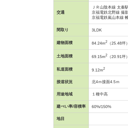
ＪＲ山陰本線 太秦駅
交通
京福電鉄北野線 撮影
京福電鉄嵐山本線 帷
間取り
3LDK
2
建物面積
84.24m
（25.48坪
2
土地面積
69.15m
（20.91
2
私道面積
9.12m
接道状況
北4ｍ接面4.5ｍ
用途地域
１種中高
建ぺい率/容積率
60%/150%
地目