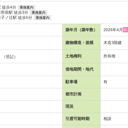
 徒歩4分
乗換案内
所前駅 徒歩3分
乗換案内
子ノ辻駅 徒歩5分
乗換案内
築年月（築年数）
2026年4月
新
建物構造・規模
木造3階建
）
土地権利
所有権
坪）（登記）
借地期間・地代
駐車場
有
都市計画
現況
引渡可能時期
相談