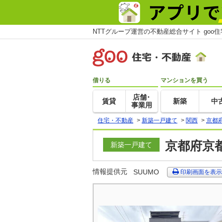
NTTグループ運営の不動産総合サイト goo
借りる
マンションを買う
店舗･
賃貸
新築
中
事業用
住宅・不動産
>
新築一戸建て
>
関西
>
京都
京都府京
新築一戸建て
情報提供元
SUUMO
印刷画面を表示