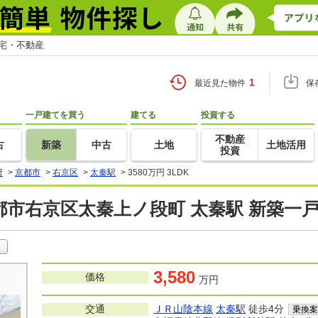
住宅・不動産
1
最近見た物件
保
一戸建てを買う
建てる
投資する
不動産
古
新築
中古
土地
土地活用
投資
府
>
京都市
>
右京区
>
太秦駅
>
3580万円 3LDK
都市右京区太秦上ノ段町 太秦駅 新築一
3,580
価格
万円
交通
ＪＲ山陰本線
太秦駅
徒歩4分
乗換案