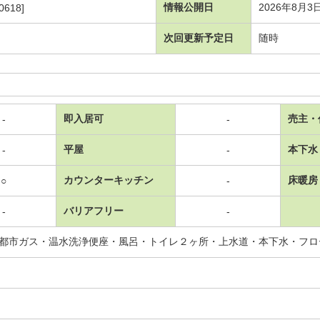
情報公開日
2026年8月3
0618]
次回更新予定日
随時
即入居可
売主・
-
-
平屋
本下水
-
-
カウンターキッチン
床暖房
○
-
バリアフリー
-
-
都市ガス・温水洗浄便座・風呂・トイレ２ヶ所・上水道・本下水・フロ