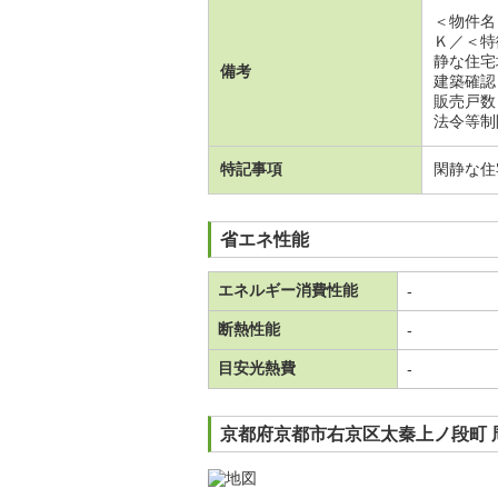
＜物件名
Ｋ／＜特
静な住宅
備考
建築確認
販売戸数
法令等制
特記事項
閑静な住
省エネ性能
エネルギー消費性能
-
断熱性能
-
目安光熱費
-
京都府京都市右京区太秦上ノ段町 