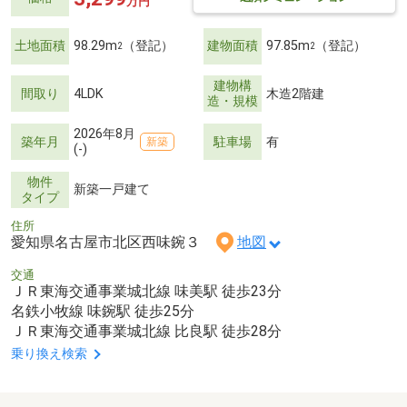
万円
土地面積
98.29m
（登記）
建物面積
97.85m
（登記）
2
2
建物構
間取り
4LDK
木造2階建
造・規模
2026年8月
築年月
駐車場
有
新築
(-)
物件
新築一戸建て
タイプ
住所
愛知県名古屋市北区西味鋺３
地図
交通
ＪＲ東海交通事業城北線 味美駅 徒歩23分
名鉄小牧線 味鋺駅 徒歩25分
ＪＲ東海交通事業城北線 比良駅 徒歩28分
乗り換え検索