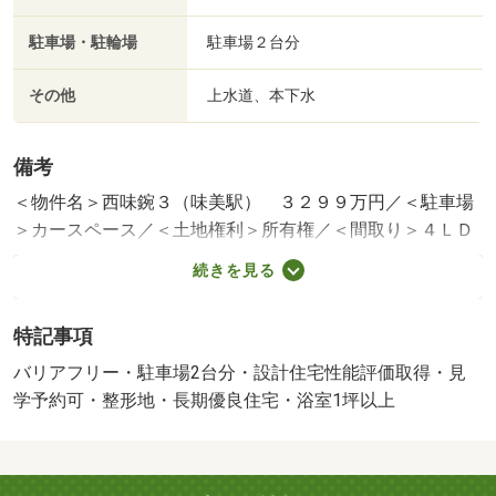
駐車場・駐輪場
駐車場２台分
その他
上水道、本下水
備考
＜物件名＞西味鋺３（味美駅） ３２９９万円／＜駐車場
＞カースペース／＜土地権利＞所有権／＜間取り＞４ＬＤ
Ｋ／＜特徴＞当店のご成約特典１０．７万円分の商品券ｏ
続きを見る
ｒ家具家電や引っ越し代等プレゼント、長期優良住宅認定
通知書・設計住宅性能評価書・駐車２台可・ＬＤＫ１８畳
特記事項
以上・システムキッチン
建築確認：有/NO.第Ｒ０７ＳＨＣ１２６２９９号
バリアフリー・駐車場2台分・設計住宅性能評価取得・見
販売戸数：1戸
学予約可・整形地・長期優良住宅・浴室1坪以上