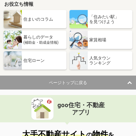
お役立ち情報
「住みたい駅」
住まいのコラム
を見つけよう
暮らしのデータ
家賃相場
(補助金・助成金情報)
人気タウン
住宅ローン
ランキング
ページトップに戻る
goo住宅・不動産
アプリ
大手不動産サイト
物件
の
を