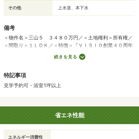
その他
上水道、本下水
備考
＜物件名＞三山５ ３４８０万円／＜土地権利＞所有権／
＜間取り＞１ＬＤＫ／＜特徴＞『ＶＩＳＩＯ創業４０周年
ＣＰ 詳細はプレゼント情報へ』角地全１棟新邸誕生！、
続きを見る
システムキッチン・浴室乾燥機・トイレ２ヶ所・浴室１坪
以上・２面以上バルコニー
特記事項
建築確認：有/NO.第ＫＳ１２６－３１２０－５１７７３号
販売戸数：1戸
見学予約可・浴室1坪以上
省エネ性能
エネルギー消費性