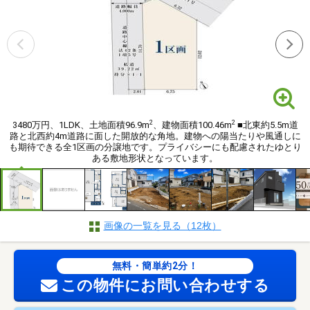
2
2
3480万円、1LDK、土地面積96.9m
、建物面積100.46m
■北東約5.5m道
路と北西約4m道路に面した開放的な角地。建物への陽当たりや風通しに
も期待できる全1区画の分譲地です。プライバシーにも配慮されたゆとり
ある敷地形状となっています。
画像の一覧を見る（12枚）
無料・簡単約2分！
この物件にお問い合わせする