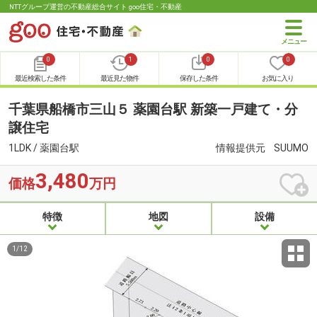
NTTグループ運営の不動産総合サイト goo住宅・不動産
0
1
0
0
最近検索した条件
最近見た物件
保存した条件
お気に入り
千葉県船橋市三山５ 薬園台駅 新築一戸建て・分
譲住宅
1LDK / 薬園台駅
情報提供元
SUUMO
3,480
価格
万円
特徴
地図
設備
1
/
12