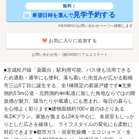
無料！
見学予約する
希望日時を選んで
※SUUMOのお問い合わせページへ移動します
お気に入りに追加する
お問い合わせ先
(株)VISIOリアルエステート
■京成松戸線「薬園台」駅利用可能。バス便も活用できる
ため通勤・通学にも便利。落ち着いた街並みが広がる船橋
市三山5丁目に誕生する、全1棟限定の新築戸建です■北東
側約5.5m公道・北西側約4m私道に面した角地ならではの開
放感が魅力。陽当たりや風通しにも恵まれ、毎日の暮らし
を心地よく彩ります■建物面積約100㎡超のゆとりある
4LDKプラン。家族が集まるLDKを中心に、各居室もしっか
りとした広さを確保し、ライフスタイルの変化にも柔軟に
対応できます■都市ガス・浴室乾燥機・エコジョーズ・全