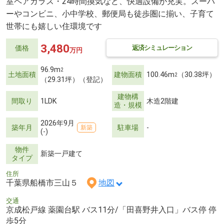
室ペアガラス・24時間換気など、快適設備が充実。スーパ
ーやコンビニ、小中学校、郵便局も徒歩圏に揃い、子育て
世帯にも嬉しい住環境です
3,480
返済シミュレーション
価格
万円
96.9m
2
土地面積
建物面積
100.46m
（30.38坪）
2
（29.31坪）（登記）
建物構
間取り
1LDK
木造2階建
造・規模
2026年9月
築年月
駐車場
-
新築
(-)
物件
新築一戸建て
タイプ
住所
千葉県船橋市三山５
地図
交通
京成松戸線 薬園台駅 バス11分/「田喜野井入口」バス停 停
歩5分