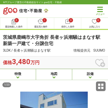
NTTグループ運営の不動産総合サイト goo住宅・不動産
0
1
0
0
最近検索した条件
最近見た物件
保存した条件
お気に入り
茨城県鹿嶋市大字角折 長者ヶ浜潮騒はまなす駅
新築一戸建て・分譲住宅
3LDK / 長者ヶ浜潮騒はまなす駅
情報提供元
SUUMO
3,480
価格
万円
特徴
地図
設備
1
/
20