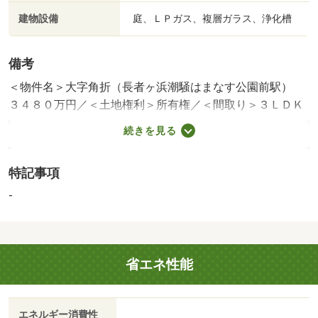
建物設備
庭、ＬＰガス、複層ガラス、浄化槽
備考
＜物件名＞大字角折（長者ヶ浜潮騒はまなす公園前駅）
３４８０万円／＜土地権利＞所有権／＜間取り＞３ＬＤＫ
／＜特徴＞海まで徒歩約４分◆絶景オーシャンビュー◆ス
続きを見る
カイバルコニー付き！、オーシャンビュー・海まで２ｋｍ
以内・システムキッチン・南側道路面す・庭
特記事項
建築確認：有/NO.Ｒ０７Ａ確済Ｍ１３２６
販売戸数：1戸
-
省エネ性能
エネルギー消費性