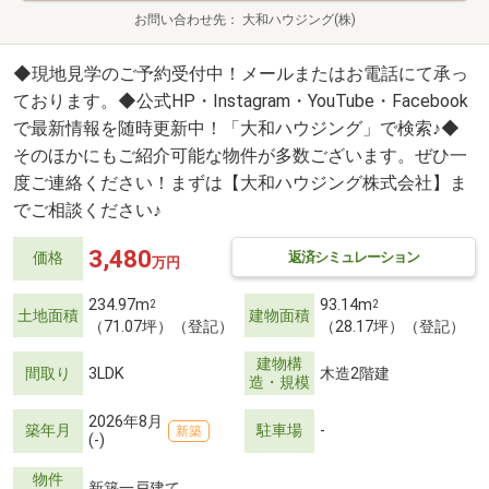
お問い合わせ先
大和ハウジング(株)
◆現地見学のご予約受付中！メールまたはお電話にて承っ
ております。◆公式HP・Instagram・YouTube・Facebook
で最新情報を随時更新中！「大和ハウジング」で検索♪◆
そのほかにもご紹介可能な物件が多数ございます。ぜひ一
度ご連絡ください！まずは【大和ハウジング株式会社】ま
でご相談ください♪
3,480
返済シミュレーション
価格
万円
234.97m
93.14m
2
2
土地面積
建物面積
（71.07坪）（登記）
（28.17坪）（登記）
建物構
間取り
3LDK
木造2階建
造・規模
2026年8月
築年月
駐車場
-
新築
(-)
物件
新築一戸建て