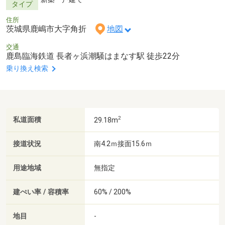
タイプ
住所
茨城県鹿嶋市大字角折
地図
交通
鹿島臨海鉄道 長者ヶ浜潮騒はまなす駅 徒歩22分
乗り換え検索
2
私道面積
29.18m
接道状況
南4.2ｍ接面15.6ｍ
用途地域
無指定
建ぺい率 / 容積率
60% / 200%
地目
-