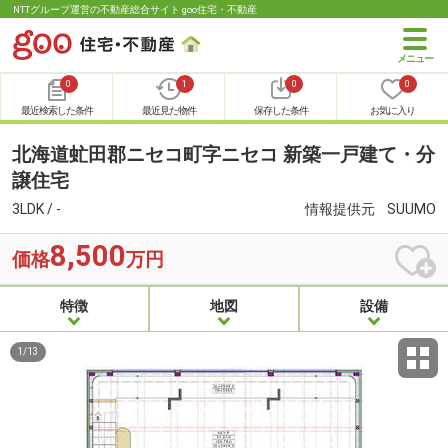
NTTグループ運営の不動産総合サイト goo住宅・不動産
0
1
0
0
最近検索した条件
最近見た物件
保存した条件
お気に入り
北海道虻田郡ニセコ町字ニセコ 新築一戸建て・分
譲住宅
3LDK / -
情報提供元
SUUMO
8,500
価格
万円
特徴
地図
設備
1
/
13