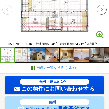
2
2
8500万円、3LDK、土地面積204m
、建物面積124.21m
2階間取り
画像の一覧を見る（13枚）
無料・簡単約2分！
この物件にお問い合わせする
無料！
見学予約する