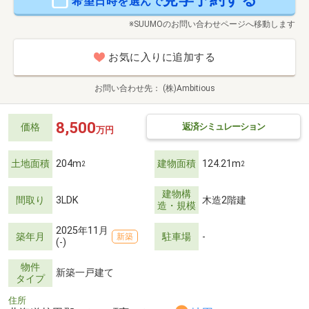
希望日時を選んで
※SUUMOのお問い合わせページへ移動します
お気に入りに追加する
お問い合わせ先
(株)Ambitious
8,500
返済シミュレーション
価格
万円
土地面積
204m
建物面積
124.21m
2
2
建物構
間取り
3LDK
木造2階建
造・規模
2025年11月
築年月
駐車場
-
新築
(-)
物件
新築一戸建て
タイプ
住所