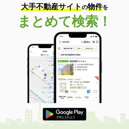
大手不動産サイト
物件
の
を
まとめて検索！