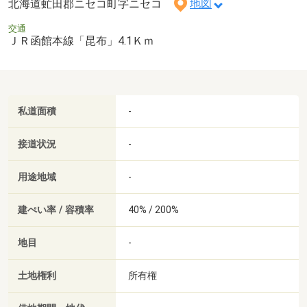
北海道虻田郡ニセコ町字ニセコ
地図
交通
ＪＲ函館本線「昆布」4.1Ｋｍ
私道面積
-
接道状況
-
用途地域
-
建ぺい率 / 容積率
40% / 200%
地目
-
土地権利
所有権